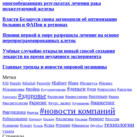
многообещающих результатах лечения рака
поджелудочной железы
Власти Беларуси снова заговорили об оптимизации
больниц и ФАПов в регионах
Япония первой в мире разрешила лечение на основе
перепрограммированных клеток
Учёные случайно открыли новый способ создания
лекарств во время неудачного эксперимента
Главные тренды и новости мировой медицины
Метки
#Байнет
#банк
#AI
#apple
#digital
#google
#беларусь
#бизнес
#деньги
#война
#дом
#блокировка
#евросоюз
#загадка
#грузоперевозки
#здоровье
#интерьер
#иллюзия
#инвестиции
#кино
#зарплата
#кризис
#маркетинг
#косметология
#курс_валют
#лукашенко
#новости компаний
#медицина
#наука
#образование
#ремонт
#политика
#россия
#переезд
#пожар
#польша
технологии
#сша
#трамп
#санкции
#спорт
#финансы
#сталь
#футбол
утрата
Страницы