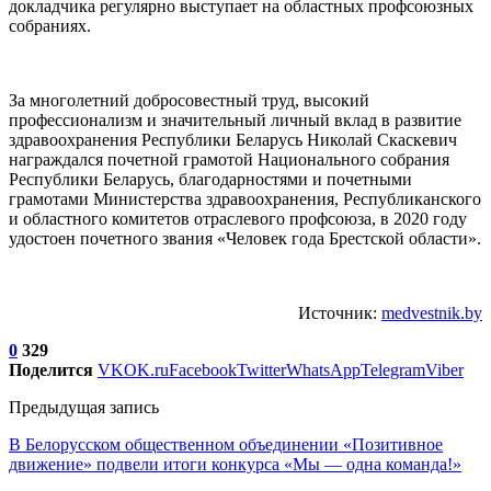
докладчика регулярно выступает на областных профсоюзных
собраниях.
За многолетний добросовестный труд, высокий
профессионализм и значительный личный вклад в развитие
здравоохранения Республики Беларусь Николай Скаскевич
награждался почетной грамотой Национального собрания
Республики Беларусь, благодарностями и почетными
грамотами Министерства здравоохранения, Республиканского
и областного комитетов отраслевого профсоюза, в 2020 году
удостоен почетного звания «Человек года Брестской области».
Источник:
medvestnik.by
0
329
Поделится
VK
OK.ru
Facebook
Twitter
WhatsApp
Telegram
Viber
Предыдущая запись
В Белорусском общественном объединении «Позитивное
движение» подвели итоги конкурса «Мы — одна команда!»