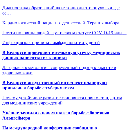
Диагностика образований шеи: точно ли это опухоль и где
ее…
Кардиологический пациент с депрессией. Терапия выбора
Почти половина людей лгут о своем статусе COVID-19 или…
Инфекция как причина лимфаденопатии у детей
В Беларуси проверяют возможную утечку медицинских
данных пациентки из клиники
Лазерная косметология: современный подход к красоте и
здоровью кожи
В Беларуси искусственный интеллект планируют
привлечь к борьбе с туберкулезом
Почему устойчивое развитие становится новым стандартом
для медицинских учреждений
Учёные заявили о новом шаге в борьбе с болезнью
Альцгеймера
На международной конференции сообщили о