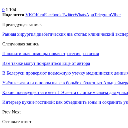
0
1 104
Поделится
VK
OK.ru
Facebook
Twitter
WhatsApp
Telegram
Viber
Предыдущая запись
Ранняя хирургия диабетических язв стопы: клинический экспе
Следующая запись
Паллиативная помощь: новая стратегия развития
Вам также могут понравиться
Еще от автора
В Беларуси проверяют возможную утечку медицинских данных
Учёные заявили о новом шаге в борьбе с болезнью Альцгеймер
Какие преимущества имеет ПЭ лента с липким слоем для упак
Интерьер кухни-гостиной: как объединить зоны и сохранить у
Prev
Next
Оставьте ответ