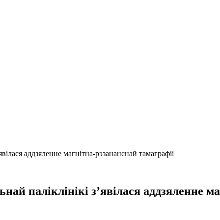
вілася аддзяленне магнітна-рэзананснай тамаграфіі
ай паліклінікі з’явілася аддзяленне ма