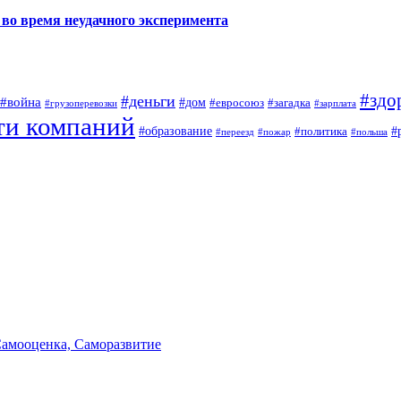
во время неудачного эксперимента
#здо
#деньги
#война
#дом
#евросоюз
#загадка
#грузоперевозки
#зарплата
ти компаний
#образование
#
#политика
#переезд
#пожар
#польша
Самооценка, Саморазвитие