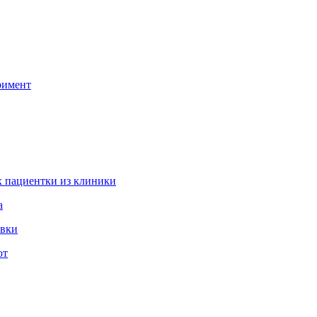
римент
 пациентки из клиники
а
овки
ют