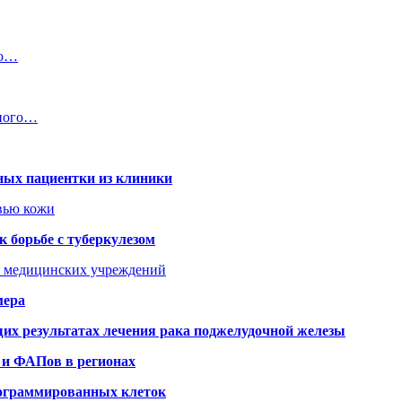
по…
нного…
ных пациентки из клиники
овью кожи
 борьбе с туберкулезом
я медицинских учреждений
мера
х результатах лечения рака поджелудочной железы
 и ФАПов в регионах
рограммированных клеток