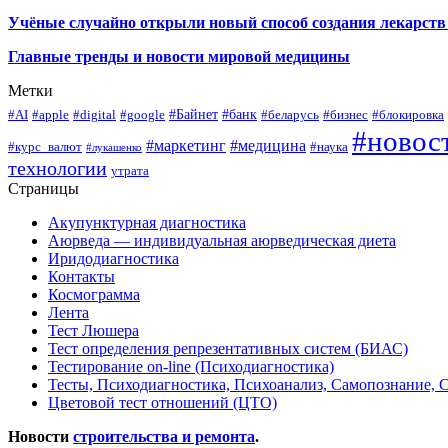
Учёные случайно открыли новый способ создания лекарств 
Главные тренды и новости мировой медицины
Метки
#Байнет
#банк
#AI
#apple
#digital
#google
#беларусь
#бизнес
#блокировка
#новос
#маркетинг
#медицина
#курс_валют
#наука
#лукашенко
технологии
утрата
Страницы
Акупунктурная диагностика
Аюрведа — индивидуальная аюрведическая диета
Иридодиагностика
Контакты
Космограмма
Лента
Тест Люшера
Тест определения репрезентативных систем (БИАС)
Тестирование on-line (Психодиагностика)
Тесты, Психодиагностика, Психоанализ, Самопознание, 
Цветовой тест отношений (ЦТО)
Новости
строительства и ремонта
.