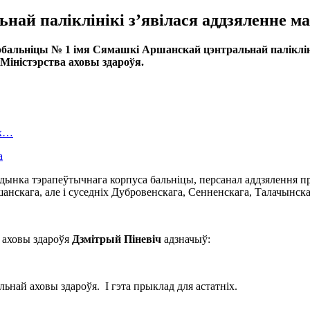
ай паліклінікі з’явілася аддзяленне ма
гарбальніцы № 1 імя Сямашкі Аршанскай цэнтральнай палікл
 Міністэрства аховы здароўя.
ых…
а
удынка тэрапеўтычнага корпуса бальніцы, персанал аддзялення 
скага, але і суседніх Дубровенскага, Сенненскага, Талачынскаг
 аховы здароўя
Дзмітрый Піневіч
адзначыў:
най аховы здароўя. І гэта прыклад для астатніх.