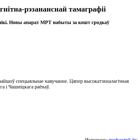
гнітна-рэзананснай тамаграфіі
інікі. Новы апарат МРТ набыты за кошт сродкаў
прайшоў спецыяльнае навучанне. Цяпер высокатэхналагічная
а і Чашніцкага раёнаў.
Источник:
medvestnik.by