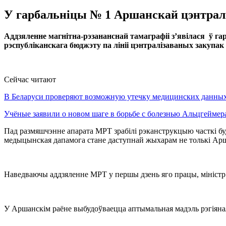
У гарбальніцы № 1 Аршанскай цэнтральн
Аддзяленне магнітна-рэзананснай тамаграфіі з’явілася ў 
рэспубліканскага бюджэту па лініі цэнтралізаваных закупак
Сейчас читают
В Беларуси проверяют возможную утечку медицинских данн
Учёные заявили о новом шаге в борьбе с болезнью Альцгеймер
Пад размяшчэнне апарата МРТ зрабілі рэканструкцыю часткі б
медыцынская дапамога стане даступнай жыхарам не толькі Аршан
Наведваючы аддзяленне МРТ у першы дзень яго працы, міністр
У Аршанскім раёне выбудоўваецца аптымальная мадэль рэгіяналь