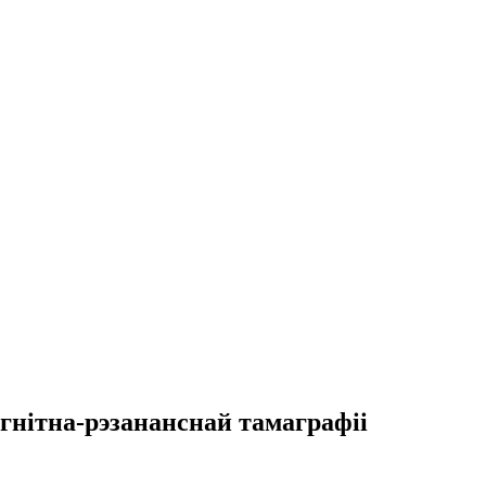
гнітна-рэзананснай тамаграфіі