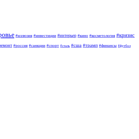
ровье
#кризис
#интерьер
#иллюзия
#инвестиции
#кино
#косметология
#сша
#трамп
ремонт
#россия
#санкции
#спорт
#финансы
#сталь
#футбол