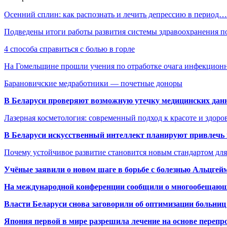
Осенний сплин: как распознать и лечить депрессию в период…
Подведены итоги работы развития системы здравоохранения 
4 способа справиться с болью в горле
На Гомельщине прошли учения по отработке очага инфекцио
Барановичские медработники — почетные доноры
В Беларуси проверяют возможную утечку медицинских дан
Лазерная косметология: современный подход к красоте и здор
В Беларуси искусственный интеллект планируют привлечь к
Почему устойчивое развитие становится новым стандартом дл
Учёные заявили о новом шаге в борьбе с болезнью Альцгей
На международной конференции сообщили о многообещающи
Власти Беларуси снова заговорили об оптимизации больниц
Япония первой в мире разрешила лечение на основе переп