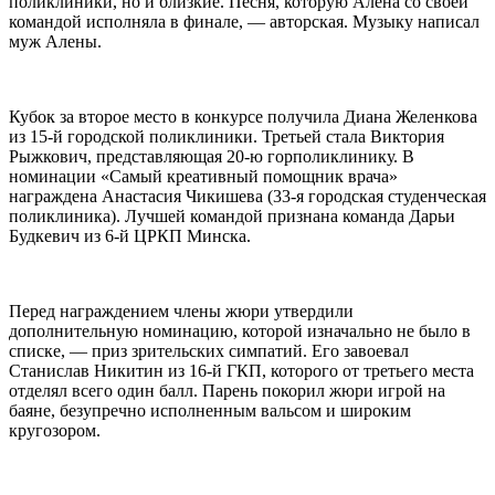
поликлиники, но и близкие. Песня, которую Алена со своей
командой исполняла в финале, — авторская. Музыку написал
муж Алены.
Кубок за второе место в конкурсе получила Диана Желенкова
из 15-й городской поликлиники. Третьей стала Виктория
Рыжкович, представляющая 20-ю горполиклинику. В
номинации «Самый креативный помощник врача»
награждена Анастасия Чикишева (33-я городская студенческая
поликлиника). Лучшей командой признана команда Дарьи
Будкевич из 6-й ЦРКП Минска.
Перед награждением члены жюри утвердили
дополнительную номинацию, которой изначально не было в
списке, — приз зрительских симпатий. Его завоевал
Станислав Никитин из 16-й ГКП, которого от третьего места
отделял всего один балл. Парень покорил жюри игрой на
баяне, безупречно исполненным вальсом и широким
кругозором.