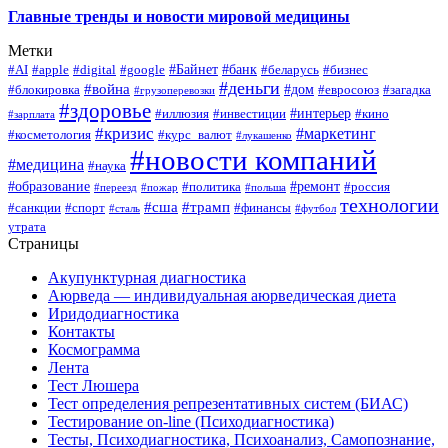
Главные тренды и новости мировой медицины
Метки
#Байнет
#банк
#AI
#apple
#digital
#google
#беларусь
#бизнес
#деньги
#война
#дом
#блокировка
#евросоюз
#загадка
#грузоперевозки
#здоровье
#интерьер
#иллюзия
#инвестиции
#кино
#зарплата
#кризис
#маркетинг
#косметология
#курс_валют
#лукашенко
#новости компаний
#медицина
#наука
#образование
#ремонт
#политика
#россия
#переезд
#пожар
#польша
технологии
#сша
#трамп
#санкции
#спорт
#финансы
#сталь
#футбол
утрата
Страницы
Акупунктурная диагностика
Аюрведа — индивидуальная аюрведическая диета
Иридодиагностика
Контакты
Космограмма
Лента
Тест Люшера
Тест определения репрезентативных систем (БИАС)
Тестирование on-line (Психодиагностика)
Тесты, Психодиагностика, Психоанализ, Самопознание,