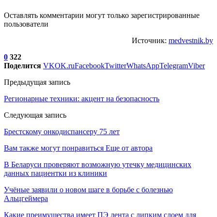
Оставлять комментарии могут только зарегистрированные
пользователи
Источник:
medvestnik.by
0
322
Поделится
VK
OK.ru
Facebook
Twitter
WhatsApp
Telegram
Viber
Предыдущая запись
Регионарные техники: акцент на безопасность
Следующая запись
Брестскому онкодиспансеру 75 лет
Вам также могут понравиться
Еще от автора
В Беларуси проверяют возможную утечку медицинских
данных пациентки из клиники
Учёные заявили о новом шаге в борьбе с болезнью
Альцгеймера
Какие преимущества имеет ПЭ лента с липким слоем для