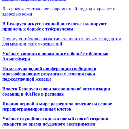
Лазерная косметология: современный подход к красоте и
здоровью кожи
В Беларуси искусственный интеллект планируют
привлечь к борьбе с туберкулезом
Почему устойчивое развитие становится новым стандартом
для медицинских учреждений
Учёные заявили о новом шаге в борьбе с болезнью
Альцгеймера
На международной конференции сообщили о
многообещающих результатах лечения рака
поджелудочной железы
Власти Беларуси снова заговорили об оптимизации
больниц и ФАПов в регионах
Япония первой в мире разрешила лечение на основе
перепрограммированных клеток
Учёные случайно открыли новый способ создания
лекарств во время неудачного эксперимента