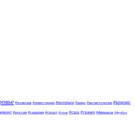
ровье
#кризис
#интерьер
#иллюзия
#инвестиции
#кино
#косметология
#сша
#трамп
ремонт
#россия
#санкции
#спорт
#финансы
#сталь
#футбол