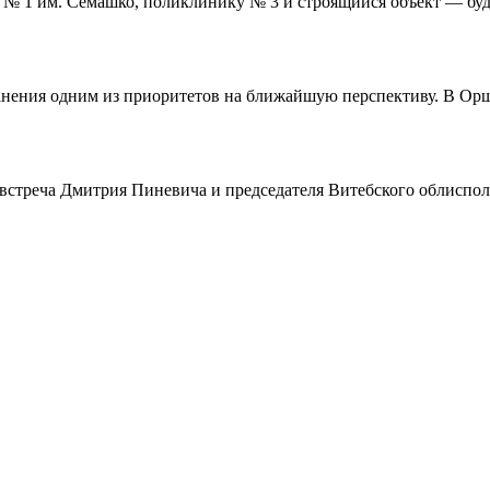
№ 1 им. Семашко, поликлинику № 3 и строящийся объект — бу
ения одним из приоритетов на ближайшую перспективу. В Орше 
встреча Дмитрия Пиневича и председателя Витебского облиспо