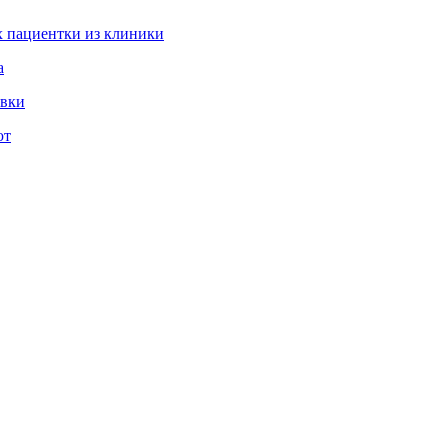
 пациентки из клиники
а
овки
ют