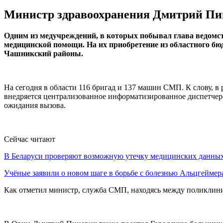
Министр здравоохранения Дмитрий Пин
Одним из медучреждений, в которых побывал глава ведом
медицинской помощи. На их приобретение из областного б
Чашникский районы.
На сегодня в области 116 бригад и 137 машин СМП. К слову, 
внедряется централизованное информатизированное диспетчерс
ожидания вызова.
Сейчас читают
В Беларуси проверяют возможную утечку медицинских данн
Учёные заявили о новом шаге в борьбе с болезнью Альцгеймер
Как отметил министр, служба СМП, находясь между поликлини