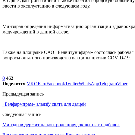
В Орше Дмитрий Пиневич также посетил Городскую больницу 
ввести в эксплуатацию в следующем году.
Минздрав определил информатизацию организаций здравоохран
медучреждений в данной сфере.
Также на площадке ОАО «Белвитунифарм» состоялась рабочая 
вопросы опытного производства вакцины против COVID-19.
0
462
Поделится
VK
OK.ru
Facebook
Twitter
WhatsApp
Telegram
Viber
Предыдущая запись
«Белфармпрам» зладзіў свята для дзяцей
Следующая запись
Минздрав держит на контроле порядок выплат надбавок
Вам также могут понравиться
Еще от автора