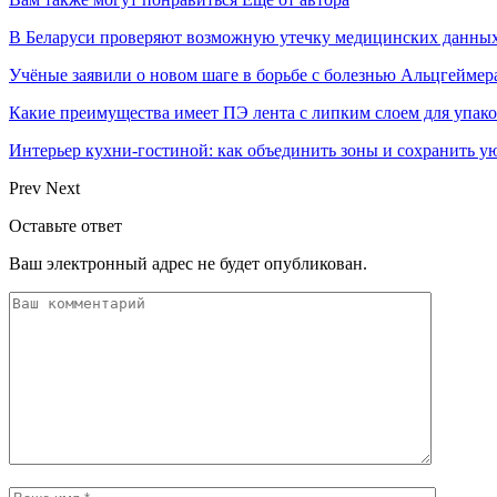
В Беларуси проверяют возможную утечку медицинских данных
Учёные заявили о новом шаге в борьбе с болезнью Альцгеймер
Какие преимущества имеет ПЭ лента с липким слоем для упак
Интерьер кухни-гостиной: как объединить зоны и сохранить у
Prev
Next
Оставьте ответ
Ваш электронный адрес не будет опубликован.