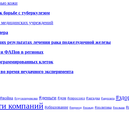
овью кожи
 борьбе с туберкулезом
я медицинских учреждений
мера
х результатах лечения рака поджелудочной железы
 и ФАПов в регионах
рограммированных клеток
во время неудачного эксперимента
#здо
#деньги
#война
#дом
#евросоюз
#загадка
#грузоперевозки
#зарплата
ти компаний
#образование
#
#политика
#переезд
#пожар
#польша