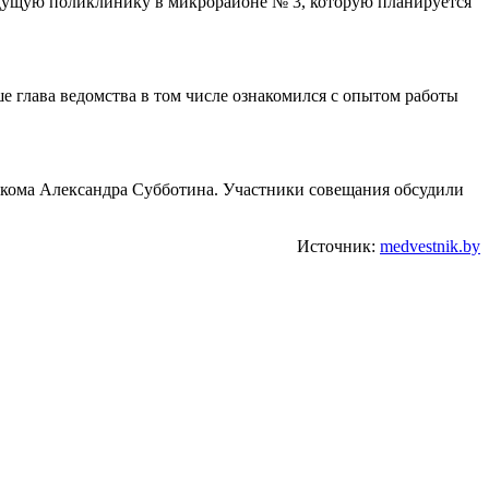
дущую поликлинику в микрорайоне № 3, которую планируется
глава ведомства в том числе ознакомился с опытом работы
лкома Александра Субботина. Участники совещания обсудили
Источник:
medvestnik.by