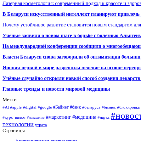
Лазерная косметология: современный подход к красоте и здор
В Беларуси искусственный интеллект планируют привлечь к
Почему устойчивое развитие становится новым стандартом дл
Учёные заявили о новом шаге в борьбе с болезнью Альцгей
На международной конференции сообщили о многообещающи
Власти Беларуси снова заговорили об оптимизации больниц
Япония первой в мире разрешила лечение на основе переп
Учёные случайно открыли новый способ создания лекарств 
Главные тренды и новости мировой медицины
Метки
#Байнет
#банк
#AI
#apple
#digital
#google
#беларусь
#бизнес
#блокировка
#новос
#маркетинг
#медицина
#курс_валют
#наука
#лукашенко
технологии
утрата
Страницы