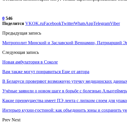
0
546
Поделится
VK
OK.ru
Facebook
Twitter
WhatsApp
Telegram
Viber
Предыдущая запись
Митрополит Минский и Заславский Вениамин, Патриарший Экз
Следующая запись
Новая амбулатория в Соколе
Вам также могут понравиться
Еще от автора
В Беларуси проверяют возможную утечку медицинских данных
Учёные заявили о новом шаге в борьбе с болезнью Альцгеймер
Какие преимущества имеет ПЭ лента с липким слоем для упак
Интерьер кухни-гостиной: как объединить зоны и сохранить у
Prev
Next