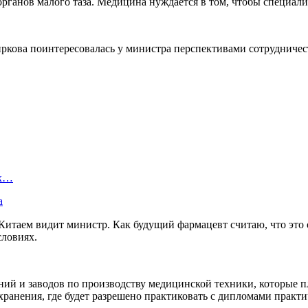
органов малого таза. Медицина нуждается в том, чтобы специал
Чиркова поинтересовалась у министра перспективами сотрудниче
ых…
а
 Китаем видит министр. Как будущий фармацевт считаю, что это 
ловиях.
й и заводов по производству медицинской техники, которые пл
хранения, где будет разрешено практиковать с дипломами практи