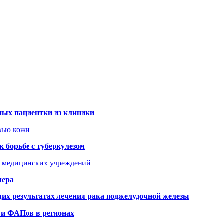
ных пациентки из клиники
овью кожи
 борьбе с туберкулезом
я медицинских учреждений
мера
х результатах лечения рака поджелудочной железы
 и ФАПов в регионах