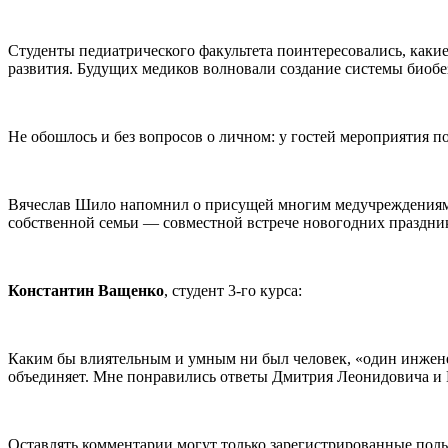
Студенты педиатрического факультета поинтересовались, каки
развития. Будущих медиков волновали создание системы биобе
Не обошлось и без вопросов о личном: у гостей мероприятия п
Вячеслав Шило напомнил о присущей многим медучреждениям 
собственной семьи — совместной встрече новогодних праздник
Константин Ващенко
, студент 3-го курса:
Каким бы влиятельным и умным ни был человек, «один инженер
объединяет. Мне понравились ответы Дмитрия Леонидовича и В
Оставлять комментарии могут только зарегистрированные поль