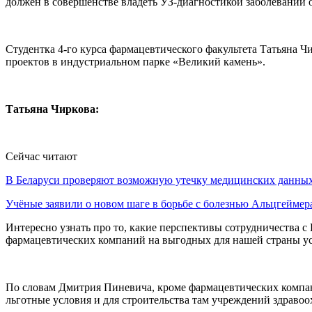
должен в совершенстве владеть УЗ-диагностикой заболеваний 
Студентка 4-го курса фармацевтического факультета Татьяна 
проектов в индустриальном парке «Великий камень».
Татьяна Чиркова:
Сейчас читают
В Беларуси проверяют возможную утечку медицинских данн
Учёные заявили о новом шаге в борьбе с болезнью Альцгеймер
Интересно узнать про то, какие перспективы сотрудничества с
фармацевтических компаний на выгодных для нашей страны ус
По словам Дмитрия Пиневича, кроме фармацевтических компани
льготные условия и для строительства там учреждений здравоо