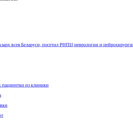
арх всея Беларуси, посетил РНПЦ неврологии и нейрохирурги
 пациентки из клиники
а
овки
ют