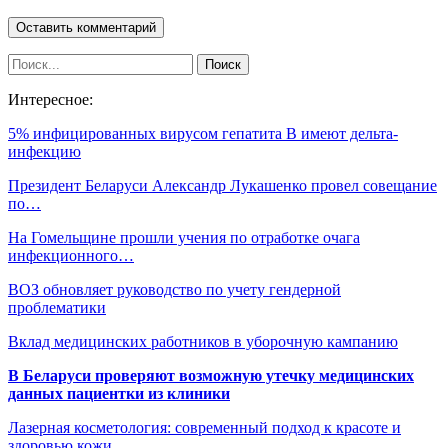
Интересное:
5% инфицированных вирусом гепатита B имеют дельта-
инфекцию
Президент Беларуси Александр Лукашенко провел совещание
по…
На Гомельщине прошли учения по отработке очага
инфекционного…
ВОЗ обновляет руководство по учету гендерной
проблематики
Вклад медицинских работников в уборочную кампанию
В Беларуси проверяют возможную утечку медицинских
данных пациентки из клиники
Лазерная косметология: современный подход к красоте и
здоровью кожи