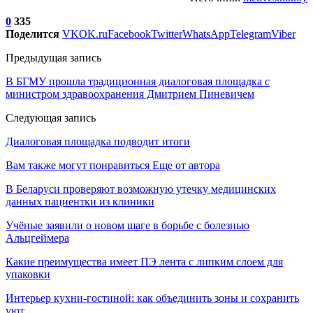
0
335
Поделится
VK
OK.ru
Facebook
Twitter
WhatsApp
Telegram
Viber
Предыдущая запись
В БГМУ прошла традиционная диалоговая площадка с
министром здравоохранения Дмитрием Пиневичем
Следующая запись
Диалоговая площадка подводит итоги
Вам также могут понравиться
Еще от автора
В Беларуси проверяют возможную утечку медицинских
данных пациентки из клиники
Учёные заявили о новом шаге в борьбе с болезнью
Альцгеймера
Какие преимущества имеет ПЭ лента с липким слоем для
упаковки
Интерьер кухни-гостиной: как объединить зоны и сохранить
уют