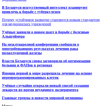
В Беларуси искусственный интеллект планируют
привлечь к борьбе с туберкулезом
Почему устойчивое развитие становится новым стандартом
для медицинских учреждений
Учёные заявили о новом шаге в борьбе с болезнью
Альцгеймера
На международной конференции сообщили о
многообещающих результатах лечения рака
поджелудочной железы
Власти Беларуси снова заговорили об оптимизации
больниц и ФАПов в регионах
Япония первой в мире разрешила лечение на основе
перепрограммированных клеток
Учёные случайно открыли новый способ создания
лекарств во время неудачного эксперимента
Главные тренды и новости мировой медицины
Метки