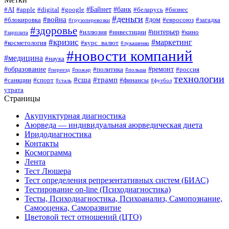
#Байнет
#банк
#AI
#apple
#digital
#google
#беларусь
#бизнес
#деньги
#война
#дом
#блокировка
#евросоюз
#загадка
#грузоперевозки
#здоровье
#интерьер
#иллюзия
#инвестиции
#кино
#зарплата
#кризис
#маркетинг
#косметология
#курс_валют
#лукашенко
#новости компаний
#медицина
#наука
#образование
#ремонт
#политика
#россия
#переезд
#пожар
#польша
технологии
#сша
#трамп
#санкции
#спорт
#финансы
#сталь
#футбол
утрата
Страницы
Акупунктурная диагностика
Аюрведа — индивидуальная аюрведическая диета
Иридодиагностика
Контакты
Космограмма
Лента
Тест Люшера
Тест определения репрезентативных систем (БИАС)
Тестирование on-line (Психодиагностика)
Тесты, Психодиагностика, Психоанализ, Самопознание,
Самооценка, Саморазвитие
Цветовой тест отношений (ЦТО)