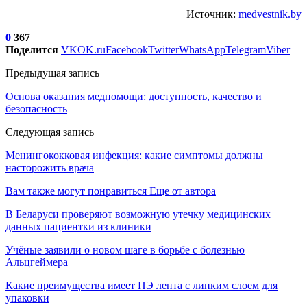
Источник:
medvestnik.by
0
367
Поделится
VK
OK.ru
Facebook
Twitter
WhatsApp
Telegram
Viber
Предыдущая запись
Основа оказания медпомощи: доступность, качество и
безопасность
Следующая запись
Менингококковая инфекция: какие симптомы должны
насторожить врача
Вам также могут понравиться
Еще от автора
В Беларуси проверяют возможную утечку медицинских
данных пациентки из клиники
Учёные заявили о новом шаге в борьбе с болезнью
Альцгеймера
Какие преимущества имеет ПЭ лента с липким слоем для
упаковки