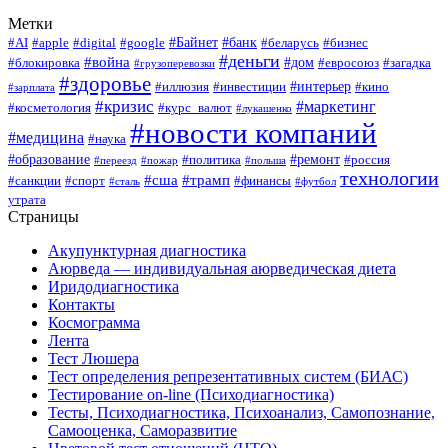
Метки
#Байнет
#банк
#AI
#apple
#digital
#google
#беларусь
#бизнес
#деньги
#война
#дом
#блокировка
#евросоюз
#загадка
#грузоперевозки
#здоровье
#интерьер
#иллюзия
#инвестиции
#кино
#зарплата
#кризис
#маркетинг
#косметология
#курс_валют
#лукашенко
#новости компаний
#медицина
#наука
#образование
#ремонт
#политика
#россия
#переезд
#пожар
#польша
технологии
#сша
#трамп
#санкции
#спорт
#финансы
#сталь
#футбол
утрата
Страницы
Акупунктурная диагностика
Аюрведа — индивидуальная аюрведическая диета
Иридодиагностика
Контакты
Космограмма
Лента
Тест Люшера
Тест определения репрезентативных систем (БИАС)
Тестирование on-line (Психодиагностика)
Тесты, Психодиагностика, Психоанализ, Самопознание,
Самооценка, Саморазвитие