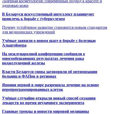
Лазерная косметология: современный подход к красоте и
здоровью кожи
В Беларуси искусственный интеллект планируют
привлечь к борьбе с туберкулезом
Почему устойчивое развитие становится новым стандартом
для медицинских учреждений
Учёные заявили о новом шаге в борьбе с болезнью
Альцгеймера
На международной конференции сообщили о
многообещающих результатах лечения рака
поджелудочной железы
Власти Беларуси снова заговорили об оптимизации
больниц и ФАПов в регионах
Япония первой в мире разрешила лечение на основе
перепрограммированных клеток
Учёные случайно открыли новый способ создания
лекарств во время неудачного эксперимента
Главные тренды и новости мировой медицины