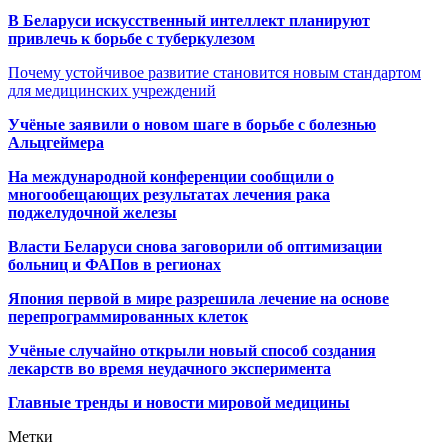
В Беларуси искусственный интеллект планируют
привлечь к борьбе с туберкулезом
Почему устойчивое развитие становится новым стандартом
для медицинских учреждений
Учёные заявили о новом шаге в борьбе с болезнью
Альцгеймера
На международной конференции сообщили о
многообещающих результатах лечения рака
поджелудочной железы
Власти Беларуси снова заговорили об оптимизации
больниц и ФАПов в регионах
Япония первой в мире разрешила лечение на основе
перепрограммированных клеток
Учёные случайно открыли новый способ создания
лекарств во время неудачного эксперимента
Главные тренды и новости мировой медицины
Метки