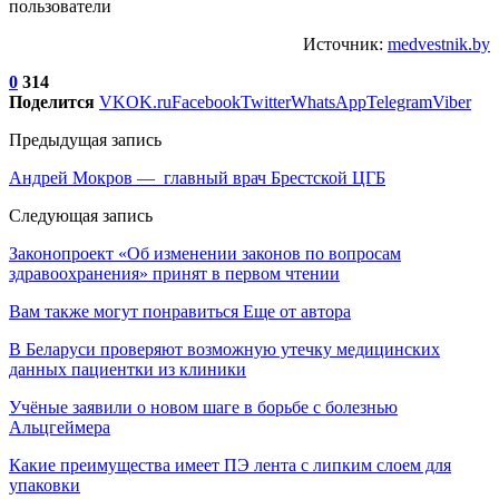
пользователи
Источник:
medvestnik.by
0
314
Поделится
VK
OK.ru
Facebook
Twitter
WhatsApp
Telegram
Viber
Предыдущая запись
Андрей Мокров — главный врач Брестской ЦГБ
Следующая запись
Законопроект «Об изменении законов по вопросам
здравоохранения» принят в первом чтении
Вам также могут понравиться
Еще от автора
В Беларуси проверяют возможную утечку медицинских
данных пациентки из клиники
Учёные заявили о новом шаге в борьбе с болезнью
Альцгеймера
Какие преимущества имеет ПЭ лента с липким слоем для
упаковки