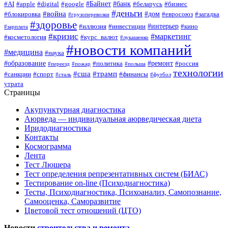
#Байнет
#банк
#AI
#apple
#digital
#google
#беларусь
#бизнес
#деньги
#война
#дом
#блокировка
#евросоюз
#загадка
#грузоперевозки
#здоровье
#интерьер
#иллюзия
#инвестиции
#кино
#зарплата
#кризис
#маркетинг
#косметология
#курс_валют
#лукашенко
#новости компаний
#медицина
#наука
#образование
#ремонт
#политика
#россия
#переезд
#пожар
#польша
технологии
#сша
#трамп
#санкции
#спорт
#финансы
#сталь
#футбол
утрата
Страницы
Акупунктурная диагностика
Аюрведа — индивидуальная аюрведическая диета
Иридодиагностика
Контакты
Космограмма
Лента
Тест Люшера
Тест определения репрезентативных систем (БИАС)
Тестирование on-line (Психодиагностика)
Тесты, Психодиагностика, Психоанализ, Самопознание,
Самооценка, Саморазвитие
Цветовой тест отношений (ЦТО)
Новости
строительства и ремонта
.