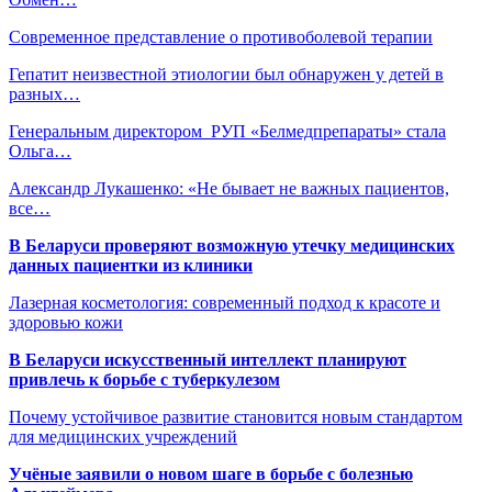
Современное представление о противоболевой терапии
Гепатит неизвестной этиологии был обнаружен у детей в
разных…
Генеральным директором РУП «Белмедпрепараты» стала
Ольга…
Александр Лукашенко: «Не бывает не важных пациентов,
все…
В Беларуси проверяют возможную утечку медицинских
данных пациентки из клиники
Лазерная косметология: современный подход к красоте и
здоровью кожи
В Беларуси искусственный интеллект планируют
привлечь к борьбе с туберкулезом
Почему устойчивое развитие становится новым стандартом
для медицинских учреждений
Учёные заявили о новом шаге в борьбе с болезнью