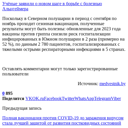
Учёные заявили о новом шаге в борьбе с болезнью
Альцгеймера
Поскольку в Северном полушарии в период с сентября по
ноябрь проходит сезонная вакцинация, полученные
результаты могут быть полезны: обновленные для 2023 года
вакцины против гриппа снизили риск госпитализации
инфицированных в Южном полушарии в 2 раза (примерно на
52 %), по данным 2 780 пациентов, госпитализированных с
тяжелыми острыми респираторными инфекциями в 5 странах.
Оставлять комментарии могут только зарегистрированные
пользователи
Источник:
medvestnik.by
0
895
Поделится
VK
OK.ru
Facebook
Twitter
WhatsApp
Telegram
Viber
Предыдущая запись
Полная вакцинация против COVID-19 до заражения вирусом
стала лучшей защитой от развития постковидных состояний