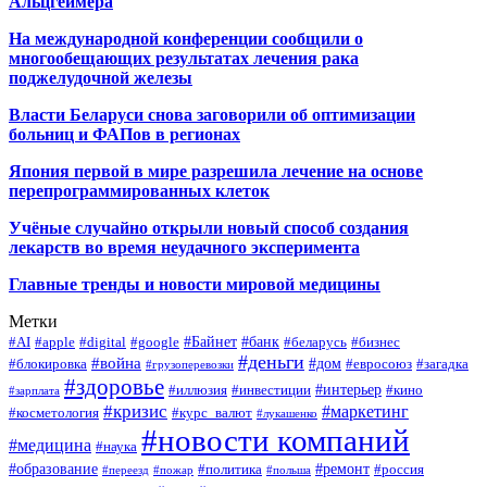
Альцгеймера
На международной конференции сообщили о
многообещающих результатах лечения рака
поджелудочной железы
Власти Беларуси снова заговорили об оптимизации
больниц и ФАПов в регионах
Япония первой в мире разрешила лечение на основе
перепрограммированных клеток
Учёные случайно открыли новый способ создания
лекарств во время неудачного эксперимента
Главные тренды и новости мировой медицины
Метки
#Байнет
#банк
#AI
#apple
#digital
#google
#беларусь
#бизнес
#деньги
#война
#дом
#блокировка
#евросоюз
#загадка
#грузоперевозки
#здоровье
#интерьер
#иллюзия
#инвестиции
#кино
#зарплата
#кризис
#маркетинг
#косметология
#курс_валют
#лукашенко
#новости компаний
#медицина
#наука
#образование
#ремонт
#политика
#россия
#переезд
#пожар
#польша