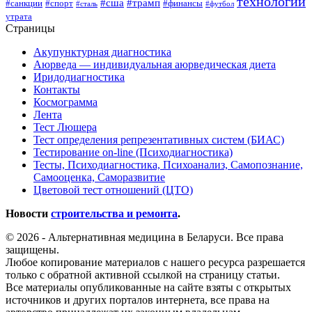
технологии
#сша
#трамп
#санкции
#спорт
#финансы
#сталь
#футбол
утрата
Страницы
Акупунктурная диагностика
Аюрведа — индивидуальная аюрведическая диета
Иридодиагностика
Контакты
Космограмма
Лента
Тест Люшера
Тест определения репрезентативных систем (БИАС)
Тестирование on-line (Психодиагностика)
Тесты, Психодиагностика, Психоанализ, Самопознание,
Самооценка, Саморазвитие
Цветовой тест отношений (ЦТО)
Новости
строительства и ремонта
.
© 2026 - Альтернативная медицина в Беларуси. Все права
защищены.
Любое копирование материалов с нашего ресурса разрешается
только с обратной активной ссылкой на страницу статьи.
Все материалы опубликованные на сайте взяты с открытых
источников и других порталов интернета, все права на