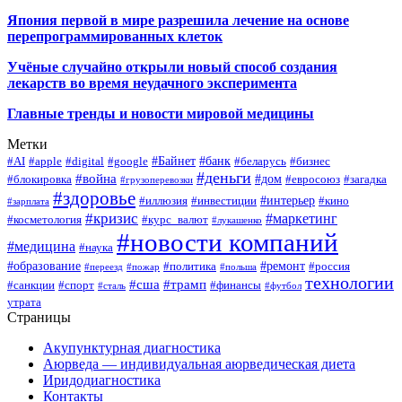
Япония первой в мире разрешила лечение на основе
перепрограммированных клеток
Учёные случайно открыли новый способ создания
лекарств во время неудачного эксперимента
Главные тренды и новости мировой медицины
Метки
#Байнет
#банк
#AI
#apple
#digital
#google
#беларусь
#бизнес
#деньги
#война
#дом
#блокировка
#евросоюз
#загадка
#грузоперевозки
#здоровье
#интерьер
#иллюзия
#инвестиции
#кино
#зарплата
#кризис
#маркетинг
#косметология
#курс_валют
#лукашенко
#новости компаний
#медицина
#наука
#образование
#ремонт
#политика
#россия
#переезд
#пожар
#польша
технологии
#сша
#трамп
#санкции
#спорт
#финансы
#сталь
#футбол
утрата
Страницы
Акупунктурная диагностика
Аюрведа — индивидуальная аюрведическая диета
Иридодиагностика
Контакты