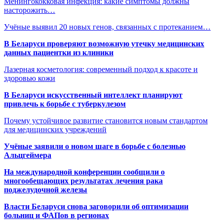
Менингококковая инфекция: какие симптомы должны
насторожить…
Учёные выявил 20 новых генов, связанных с протеканием…
В Беларуси проверяют возможную утечку медицинских
данных пациентки из клиники
Лазерная косметология: современный подход к красоте и
здоровью кожи
В Беларуси искусственный интеллект планируют
привлечь к борьбе с туберкулезом
Почему устойчивое развитие становится новым стандартом
для медицинских учреждений
Учёные заявили о новом шаге в борьбе с болезнью
Альцгеймера
На международной конференции сообщили о
многообещающих результатах лечения рака
поджелудочной железы
Власти Беларуси снова заговорили об оптимизации
больниц и ФАПов в регионах