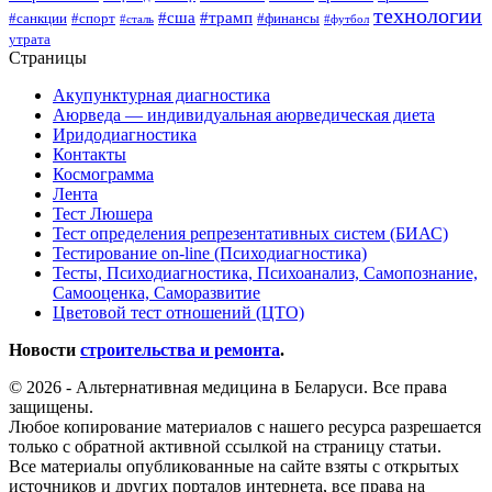
технологии
#сша
#трамп
#санкции
#спорт
#финансы
#сталь
#футбол
утрата
Страницы
Акупунктурная диагностика
Аюрведа — индивидуальная аюрведическая диета
Иридодиагностика
Контакты
Космограмма
Лента
Тест Люшера
Тест определения репрезентативных систем (БИАС)
Тестирование on-line (Психодиагностика)
Тесты, Психодиагностика, Психоанализ, Самопознание,
Самооценка, Саморазвитие
Цветовой тест отношений (ЦТО)
Новости
строительства и ремонта
.
© 2026 - Альтернативная медицина в Беларуси. Все права
защищены.
Любое копирование материалов с нашего ресурса разрешается
только с обратной активной ссылкой на страницу статьи.
Все материалы опубликованные на сайте взяты с открытых
источников и других порталов интернета, все права на