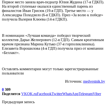
Первое место заняла врач-педиатр Юлия Жудина (17-я ГДКП).
На второй ступеньке оказался единственный парень из
финалистов Иван Грисюк (19-я ГДП). Третье место — у
Александры Походзило (6-я ГДКП). Приз «За волю к победе»
получила Валерия Клюева (14-я ГДКП).
В номинации «Лучшая команда» победил творческий
коллектив Дарьи Желнерович (12-я ГДП). Самым креативным
врачом признана Марина Кутько (37-я горполиклиника).
Елизавета Ворошилова (4-я ГДП) получила приз от компании
«Беллакт».
Оставлять комментарии могут только зарегистрированные
пользователи
Источник:
medvestnik.by
0
309
Поделится
VK
OK.ru
Facebook
Twitter
WhatsApp
Telegram
Viber
Предыдущая запись