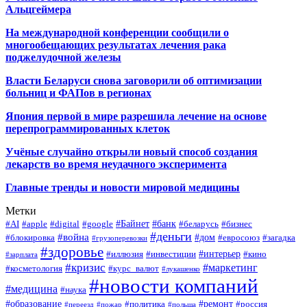
Альцгеймера
На международной конференции сообщили о
многообещающих результатах лечения рака
поджелудочной железы
Власти Беларуси снова заговорили об оптимизации
больниц и ФАПов в регионах
Япония первой в мире разрешила лечение на основе
перепрограммированных клеток
Учёные случайно открыли новый способ создания
лекарств во время неудачного эксперимента
Главные тренды и новости мировой медицины
Метки
#Байнет
#банк
#AI
#apple
#digital
#google
#беларусь
#бизнес
#деньги
#война
#дом
#блокировка
#евросоюз
#загадка
#грузоперевозки
#здоровье
#интерьер
#иллюзия
#инвестиции
#кино
#зарплата
#кризис
#маркетинг
#косметология
#курс_валют
#лукашенко
#новости компаний
#медицина
#наука
#образование
#ремонт
#политика
#россия
#переезд
#пожар
#польша