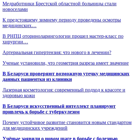
Медработники Брестской областной больницы стали
новоселами
К предстоящему зимнему периоду проведены осмотры
медицинских…
В РНПЦ оториноларингологии прошел мастер-класс по
хирургии…
Артериальная гипертензия: что нового в лечении?
Ученые установили, что геометрия разреза имеет значение
В Беларуси проверяют возможную утечку медицинских
данных пациентки из клиники
Лазерная косметология: современный подход к красоте и
здоровью кожи
В Беларуси искусственный интеллект планируют
привлечь к борьбе с туберкулезом
Почему устойчивое развитие становится новым стандартом
для медицинских учреждений
Учёные заявили о новом шаге в борьбе с болезнью