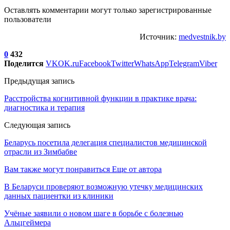
Оставлять комментарии могут только зарегистрированные
пользователи
Источник:
medvestnik.by
0
432
Поделится
VK
OK.ru
Facebook
Twitter
WhatsApp
Telegram
Viber
Предыдущая запись
Расстройства когнитивной функции в практике врача:
диагностика и терапия
Следующая запись
Беларусь посетила делегация специалистов медицинской
отрасли из Зимбабве
Вам также могут понравиться
Еще от автора
В Беларуси проверяют возможную утечку медицинских
данных пациентки из клиники
Учёные заявили о новом шаге в борьбе с болезнью
Альцгеймера