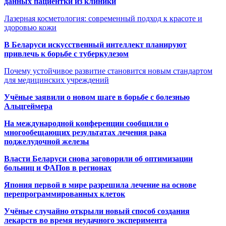
данных пациентки из клиники
Лазерная косметология: современный подход к красоте и
здоровью кожи
В Беларуси искусственный интеллект планируют
привлечь к борьбе с туберкулезом
Почему устойчивое развитие становится новым стандартом
для медицинских учреждений
Учёные заявили о новом шаге в борьбе с болезнью
Альцгеймера
На международной конференции сообщили о
многообещающих результатах лечения рака
поджелудочной железы
Власти Беларуси снова заговорили об оптимизации
больниц и ФАПов в регионах
Япония первой в мире разрешила лечение на основе
перепрограммированных клеток
Учёные случайно открыли новый способ создания
лекарств во время неудачного эксперимента