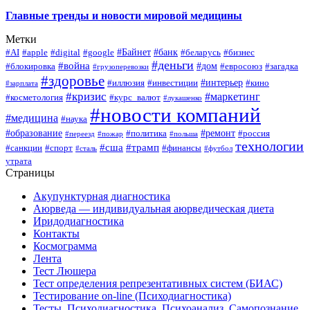
Главные тренды и новости мировой медицины
Метки
#Байнет
#банк
#AI
#apple
#digital
#google
#беларусь
#бизнес
#деньги
#война
#дом
#блокировка
#евросоюз
#загадка
#грузоперевозки
#здоровье
#интерьер
#иллюзия
#инвестиции
#кино
#зарплата
#кризис
#маркетинг
#косметология
#курс_валют
#лукашенко
#новости компаний
#медицина
#наука
#образование
#ремонт
#политика
#россия
#переезд
#пожар
#польша
технологии
#сша
#трамп
#санкции
#спорт
#финансы
#сталь
#футбол
утрата
Страницы
Акупунктурная диагностика
Аюрведа — индивидуальная аюрведическая диета
Иридодиагностика
Контакты
Космограмма
Лента
Тест Люшера
Тест определения репрезентативных систем (БИАС)
Тестирование on-line (Психодиагностика)
Тесты, Психодиагностика, Психоанализ, Самопознание,