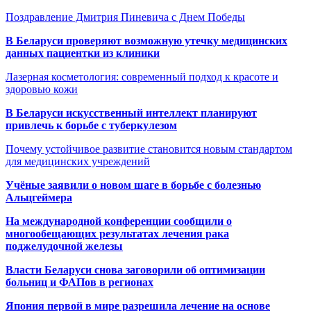
Поздравление Дмитрия Пиневича с Днем Победы
В Беларуси проверяют возможную утечку медицинских
данных пациентки из клиники
Лазерная косметология: современный подход к красоте и
здоровью кожи
В Беларуси искусственный интеллект планируют
привлечь к борьбе с туберкулезом
Почему устойчивое развитие становится новым стандартом
для медицинских учреждений
Учёные заявили о новом шаге в борьбе с болезнью
Альцгеймера
На международной конференции сообщили о
многообещающих результатах лечения рака
поджелудочной железы
Власти Беларуси снова заговорили об оптимизации
больниц и ФАПов в регионах
Япония первой в мире разрешила лечение на основе