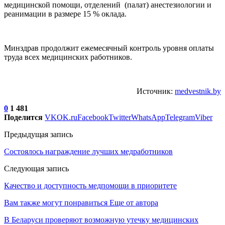
медицинской помощи, отделений (палат) анестезиологии и
реанимации в размере 15 % оклада.
Минздрав продолжит ежемесячный контроль уровня оплаты
труда всех медицинских работников.
Источник:
medvestnik.by
0
1 481
Поделится
VK
OK.ru
Facebook
Twitter
WhatsApp
Telegram
Viber
Предыдущая запись
Состоялось награждение лучших медработников
Следующая запись
Качество и доступность медпомощи в приоритете
Вам также могут понравиться
Еще от автора
В Беларуси проверяют возможную утечку медицинских