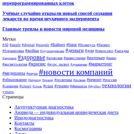
перепрограммированных клеток
Учёные случайно открыли новый способ создания
лекарств во время неудачного эксперимента
Главные тренды и новости мировой медицины
Метки
#Байнет
#банк
#AI
#apple
#digital
#google
#беларусь
#бизнес
#деньги
#война
#дом
#блокировка
#евросоюз
#загадка
#грузоперевозки
#здоровье
#интерьер
#иллюзия
#инвестиции
#кино
#зарплата
#кризис
#маркетинг
#косметология
#курс_валют
#лукашенко
#новости компаний
#медицина
#наука
#образование
#ремонт
#политика
#россия
#переезд
#пожар
#польша
технологии
#сша
#трамп
#санкции
#спорт
#финансы
#сталь
#футбол
утрата
Страницы
Акупунктурная диагностика
Аюрведа — индивидуальная аюрведическая диета
Иридодиагностика
Контакты
Космограмма
Лента