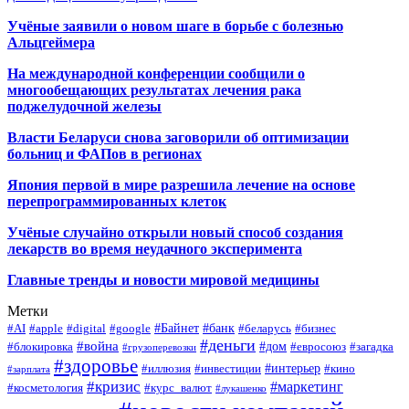
Учёные заявили о новом шаге в борьбе с болезнью
Альцгеймера
На международной конференции сообщили о
многообещающих результатах лечения рака
поджелудочной железы
Власти Беларуси снова заговорили об оптимизации
больниц и ФАПов в регионах
Япония первой в мире разрешила лечение на основе
перепрограммированных клеток
Учёные случайно открыли новый способ создания
лекарств во время неудачного эксперимента
Главные тренды и новости мировой медицины
Метки
#Байнет
#банк
#AI
#apple
#digital
#google
#беларусь
#бизнес
#деньги
#война
#дом
#блокировка
#евросоюз
#загадка
#грузоперевозки
#здоровье
#интерьер
#иллюзия
#инвестиции
#кино
#зарплата
#кризис
#маркетинг
#косметология
#курс_валют
#лукашенко