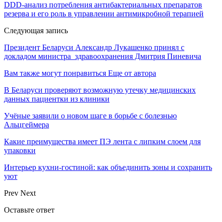
DDD-анализ потребления антибактериальных препаратов
резерва и его роль в управлении антимикробной терапией
Следующая запись
Президент Беларуси Александр Лукашенко принял с
докладом министра здравоохранения Дмитрия Пиневича
Вам также могут понравиться
Еще от автора
В Беларуси проверяют возможную утечку медицинских
данных пациентки из клиники
Учёные заявили о новом шаге в борьбе с болезнью
Альцгеймера
Какие преимущества имеет ПЭ лента с липким слоем для
упаковки
Интерьер кухни-гостиной: как объединить зоны и сохранить
уют
Prev
Next
Оставьте ответ