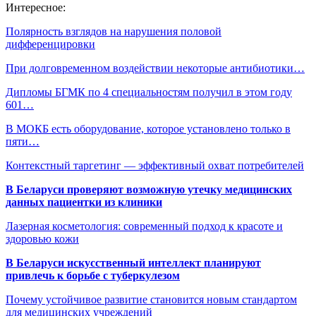
Интересное:
Полярность взглядов на нарушения половой
дифференцировки
При долговременном воздействии некоторые антибиотики…
Дипломы БГМК по 4 специальностям получил в этом году
601…
В МОКБ есть оборудование, которое установлено только в
пяти…
Контекстный таргетинг — эффективный охват потребителей
В Беларуси проверяют возможную утечку медицинских
данных пациентки из клиники
Лазерная косметология: современный подход к красоте и
здоровью кожи
В Беларуси искусственный интеллект планируют
привлечь к борьбе с туберкулезом
Почему устойчивое развитие становится новым стандартом
для медицинских учреждений