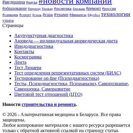
#новости компаний
#медицина
#наука
#образование
#ремонт
#политика
#россия
#переезд
#пожар
#польша
технологии
#сша
#трамп
#санкции
#спорт
#финансы
#сталь
#футбол
утрата
Страницы
Акупунктурная диагностика
Аюрведа — индивидуальная аюрведическая диета
Иридодиагностика
Контакты
Космограмма
Лента
Тест Люшера
Тест определения репрезентативных систем (БИАС)
Тестирование on-line (Психодиагностика)
Тесты, Психодиагностика, Психоанализ, Самопознание,
Самооценка, Саморазвитие
Цветовой тест отношений (ЦТО)
Новости
строительства и ремонта
.
© 2026 - Альтернативная медицина в Беларуси. Все права
защищены.
Любое копирование материалов с нашего ресурса разрешается
только с обратной активной ссылкой на страницу статьи.