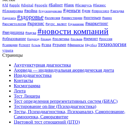
#Байнет
#банк
#AI
#apple
#digital
#google
#беларусь
#бизнес
#деньги
#война
#дом
#блокировка
#евросоюз
#загадка
#грузоперевозки
#здоровье
#интерьер
#иллюзия
#инвестиции
#кино
#зарплата
#кризис
#маркетинг
#косметология
#курс_валют
#лукашенко
#новости компаний
#медицина
#наука
#образование
#ремонт
#политика
#россия
#переезд
#пожар
#польша
технологии
#сша
#трамп
#санкции
#спорт
#финансы
#сталь
#футбол
утрата
Страницы
Акупунктурная диагностика
Аюрведа — индивидуальная аюрведическая диета
Иридодиагностика
Контакты
Космограмма
Лента
Тест Люшера
Тест определения репрезентативных систем (БИАС)
Тестирование on-line (Психодиагностика)
Тесты, Психодиагностика, Психоанализ, Самопознание,
Самооценка, Саморазвитие
Цветовой тест отношений (ЦТО)