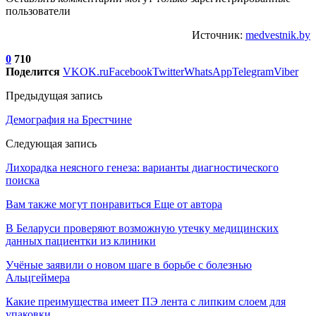
пользователи
Источник:
medvestnik.by
0
710
Поделится
VK
OK.ru
Facebook
Twitter
WhatsApp
Telegram
Viber
Предыдущая запись
Демография на Брестчине
Следующая запись
Лихорадка неясного генеза: варианты диагностического
поиска
Вам также могут понравиться
Еще от автора
В Беларуси проверяют возможную утечку медицинских
данных пациентки из клиники
Учёные заявили о новом шаге в борьбе с болезнью
Альцгеймера
Какие преимущества имеет ПЭ лента с липким слоем для
упаковки