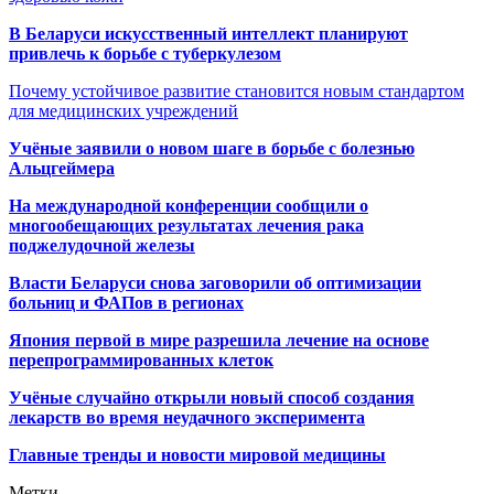
В Беларуси искусственный интеллект планируют
привлечь к борьбе с туберкулезом
Почему устойчивое развитие становится новым стандартом
для медицинских учреждений
Учёные заявили о новом шаге в борьбе с болезнью
Альцгеймера
На международной конференции сообщили о
многообещающих результатах лечения рака
поджелудочной железы
Власти Беларуси снова заговорили об оптимизации
больниц и ФАПов в регионах
Япония первой в мире разрешила лечение на основе
перепрограммированных клеток
Учёные случайно открыли новый способ создания
лекарств во время неудачного эксперимента
Главные тренды и новости мировой медицины
Метки