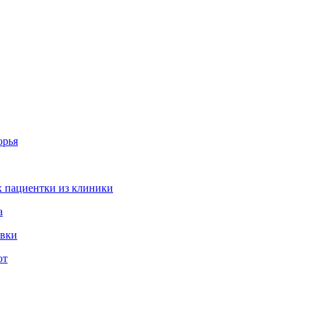
орья
 пациентки из клиники
а
овки
ют