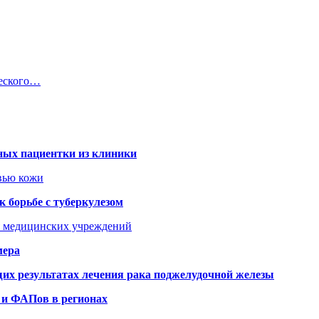
еского…
ных пациентки из клиники
овью кожи
 борьбе с туберкулезом
я медицинских учреждений
мера
х результатах лечения рака поджелудочной железы
 и ФАПов в регионах