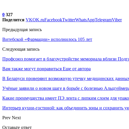
0
327
Поделится
VK
OK.ru
Facebook
Twitter
WhatsApp
Telegram
Viber
Предыдущая запись
Витебской «Фармации» исполнилось 105 лет
Следующая запись
Профсоюз помогает в благоустройстве мемориала вблизи Подг
Вам также могут понравиться
Еще от автора
В Беларуси проверяют возможную утечку медицинских данных
Учёные заявили о новом шаге в борьбе с болезнью Альцгеймер
Какие преимущества имеет ПЭ лента с липким слоем для упак
Интерьер кухни-гостиной: как объединить зоны и сохранить у
Prev
Next
Оставьте ответ