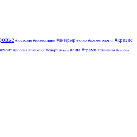
ровье
#кризис
#интерьер
#иллюзия
#инвестиции
#кино
#косметология
#сша
#трамп
ремонт
#россия
#санкции
#спорт
#финансы
#сталь
#футбол