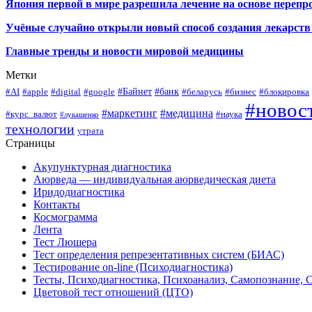
Япония первой в мире разрешила лечение на основе переп
Учёные случайно открыли новый способ создания лекарств 
Главные тренды и новости мировой медицины
Метки
#Байнет
#банк
#AI
#apple
#digital
#google
#беларусь
#бизнес
#блокировка
#новос
#маркетинг
#медицина
#курс_валют
#наука
#лукашенко
технологии
утрата
Страницы
Акупунктурная диагностика
Аюрведа — индивидуальная аюрведическая диета
Иридодиагностика
Контакты
Космограмма
Лента
Тест Люшера
Тест определения репрезентативных систем (БИАС)
Тестирование on-line (Психодиагностика)
Тесты, Психодиагностика, Психоанализ, Самопознание, 
Цветовой тест отношений (ЦТО)