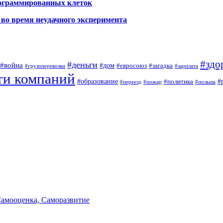
рограммированных клеток
во время неудачного эксперимента
#здо
#деньги
#война
#дом
#евросоюз
#загадка
#грузоперевозки
#зарплата
ти компаний
#образование
#
#политика
#переезд
#пожар
#польша
Самооценка, Саморазвитие