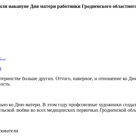
ли накануне Дня матери работники Гродненского областного
ых…
а
еринстве больше других. Оттого, наверное, и отношение ко Дню
ость.
ьно ко Дню матери. В этом году профсоюзные художники созда
ельской любви во всех медицинских первичках Гродненской обла
зователи