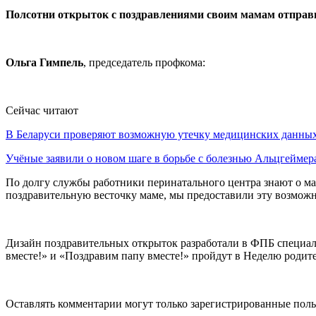
Полсотни открыток с поздравлениями своим мамам отправи
Ольга Гимпель
, председатель профкома:
Сейчас читают
В Беларуси проверяют возможную утечку медицинских данн
Учёные заявили о новом шаге в борьбе с болезнью Альцгеймер
По долгу службы работники перинатального центра знают о мат
поздравительную весточку маме, мы предоставили эту возможн
Дизайн поздравительных открыток разработали в ФПБ специал
вместе!» и «Поздравим папу вместе!» пройдут в Неделю родит
Оставлять комментарии могут только зарегистрированные поль