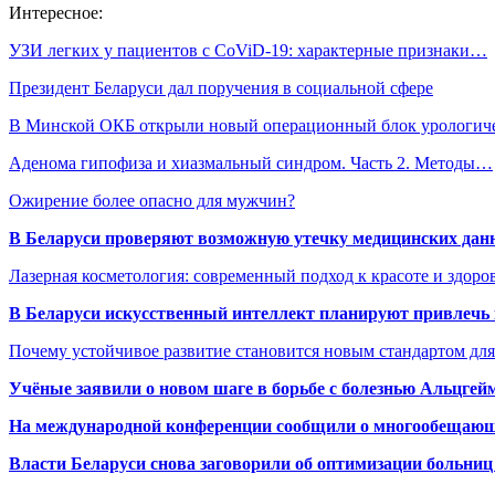
Интересное:
УЗИ легких у пациентов с CoViD-19: характерные признаки…
Президент Беларуси дал поручения в социальной сфере
В Минской ОКБ открыли новый операционный блок урологич
Аденома гипофиза и хиазмальный синдром. Часть 2. Методы…
Ожирение более опасно для мужчин?
В Беларуси проверяют возможную утечку медицинских дан
Лазерная косметология: современный подход к красоте и здор
В Беларуси искусственный интеллект планируют привлечь к
Почему устойчивое развитие становится новым стандартом дл
Учёные заявили о новом шаге в борьбе с болезнью Альцгей
На международной конференции сообщили о многообещающи
Власти Беларуси снова заговорили об оптимизации больниц