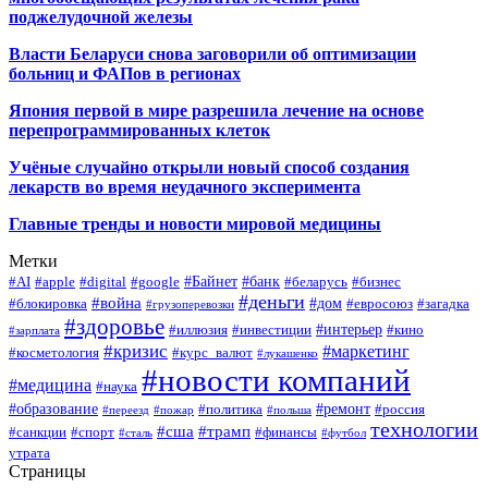
поджелудочной железы
Власти Беларуси снова заговорили об оптимизации
больниц и ФАПов в регионах
Япония первой в мире разрешила лечение на основе
перепрограммированных клеток
Учёные случайно открыли новый способ создания
лекарств во время неудачного эксперимента
Главные тренды и новости мировой медицины
Метки
#Байнет
#банк
#AI
#apple
#digital
#google
#беларусь
#бизнес
#деньги
#война
#дом
#блокировка
#евросоюз
#загадка
#грузоперевозки
#здоровье
#интерьер
#иллюзия
#инвестиции
#кино
#зарплата
#кризис
#маркетинг
#косметология
#курс_валют
#лукашенко
#новости компаний
#медицина
#наука
#образование
#ремонт
#политика
#россия
#переезд
#пожар
#польша
технологии
#сша
#трамп
#санкции
#спорт
#финансы
#сталь
#футбол
утрата
Страницы