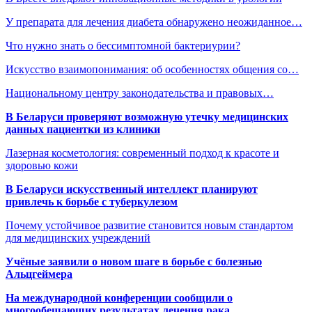
У препарата для лечения диабета обнаружено неожиданное…
Что нужно знать о бессимптомной бактериурии?
Искусство взаимопонимания: об особенностях общения со…
Национальному центру законодательства и правовых…
В Беларуси проверяют возможную утечку медицинских
данных пациентки из клиники
Лазерная косметология: современный подход к красоте и
здоровью кожи
В Беларуси искусственный интеллект планируют
привлечь к борьбе с туберкулезом
Почему устойчивое развитие становится новым стандартом
для медицинских учреждений
Учёные заявили о новом шаге в борьбе с болезнью
Альцгеймера
На международной конференции сообщили о
многообещающих результатах лечения рака