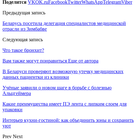
Поделится
VK
OK.ru
Facebook
Twitter
WhatsApp
Telegram
Viber
Предыдущая запись
Беларусь посетила делегация специалистов медицинской
отрасли из Зимбабве
Следующая запись
Что такое бронхит?
Вам также могут понравиться
Еще от автора
В Беларуси проверяют возможную утечку медицинских
данных пациентки из клиники
Учёные заявили о новом шаге в борьбе с болезнью
Альцгеймера
Какие преимущества имеет ПЭ лента с липким слоем для
упаковки
Интерьер кухни-гостиной: как объединить зоны и сохранить
уют
Prev
Next