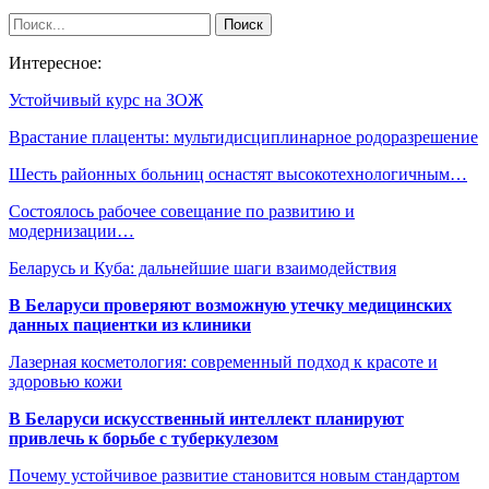
Интересное:
Устойчивый курс на ЗОЖ
Врастание плаценты: мультидисциплинарное родоразрешение
Шесть районных больниц оснастят высокотехнологичным…
Состоялось рабочее совещание по развитию и
модернизации…
Беларусь и Куба: дальнейшие шаги взаимодействия
В Беларуси проверяют возможную утечку медицинских
данных пациентки из клиники
Лазерная косметология: современный подход к красоте и
здоровью кожи
В Беларуси искусственный интеллект планируют
привлечь к борьбе с туберкулезом
Почему устойчивое развитие становится новым стандартом