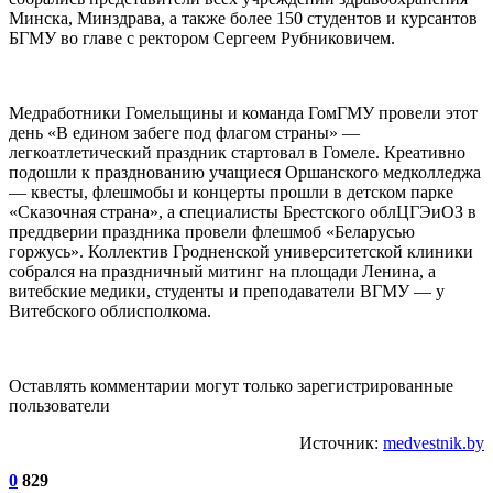
Минска, Минздрава, а также более 150 студентов и курсантов
БГМУ во главе с ректором Сергеем Рубниковичем.
Медработники Гомельщины и команда ГомГМУ провели этот
день «В едином забеге под флагом страны» —
легкоатлетический праздник стартовал в Гомеле. Креативно
подошли к празднованию учащиеся Оршанского медколледжа
— квесты, флешмобы и концерты прошли в детском парке
«Сказочная страна», а специалисты Брестского облЦГЭиОЗ в
преддверии праздника провели флешмоб «Беларусью
горжусь». Коллектив Гродненской университетской клиники
собрался на праздничный митинг на площади Ленина, а
витебские медики, студенты и преподаватели ВГМУ — у
Витебского облисполкома.
Оставлять комментарии могут только зарегистрированные
пользователи
Источник:
medvestnik.by
0
829