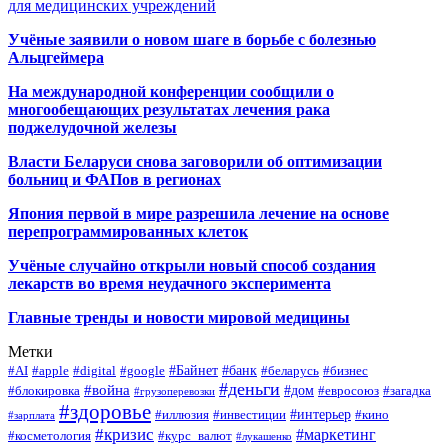
для медицинских учреждений
Учёные заявили о новом шаге в борьбе с болезнью
Альцгеймера
На международной конференции сообщили о
многообещающих результатах лечения рака
поджелудочной железы
Власти Беларуси снова заговорили об оптимизации
больниц и ФАПов в регионах
Япония первой в мире разрешила лечение на основе
перепрограммированных клеток
Учёные случайно открыли новый способ создания
лекарств во время неудачного эксперимента
Главные тренды и новости мировой медицины
Метки
#Байнет
#банк
#AI
#apple
#digital
#google
#беларусь
#бизнес
#деньги
#война
#дом
#блокировка
#евросоюз
#загадка
#грузоперевозки
#здоровье
#интерьер
#иллюзия
#инвестиции
#кино
#зарплата
#кризис
#маркетинг
#косметология
#курс_валют
#лукашенко