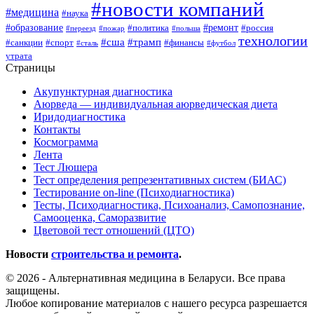
#новости компаний
#медицина
#наука
#образование
#ремонт
#политика
#россия
#переезд
#пожар
#польша
технологии
#сша
#трамп
#санкции
#спорт
#финансы
#сталь
#футбол
утрата
Страницы
Акупунктурная диагностика
Аюрведа — индивидуальная аюрведическая диета
Иридодиагностика
Контакты
Космограмма
Лента
Тест Люшера
Тест определения репрезентативных систем (БИАС)
Тестирование on-line (Психодиагностика)
Тесты, Психодиагностика, Психоанализ, Самопознание,
Самооценка, Саморазвитие
Цветовой тест отношений (ЦТО)
Новости
строительства и ремонта
.
© 2026 - Альтернативная медицина в Беларуси. Все права
защищены.
Любое копирование материалов с нашего ресурса разрешается