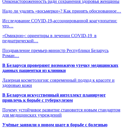
Онконастороженность ради сохранения здоровья женщины
Надо ли удалять «восьмерки»? Как принять обоснованное…
Исследование COVID-19-ассоциированной коагулопатии:
что…
«Омикрон»: ориентиры в лечении COVID-19 в
педиатрической…
Поздравление премьер-министр Республики Беларусь
Роман…
В Беларуси проверяют возможную утечку медицинских
данных пациентки из клиники
Лазерная косметология: современный подход к красоте и
здоровью кожи
В Беларуси искусственный интеллект планируют
привлечь к борьбе с туберкулезом
Почему устойчивое развитие становится новым стандартом
для медицинских учреждений
Учёные заявили о новом шаге в борьбе с болезнью