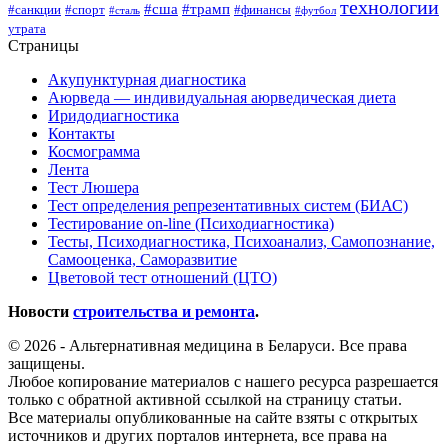
технологии
#сша
#трамп
#санкции
#спорт
#финансы
#сталь
#футбол
утрата
Страницы
Акупунктурная диагностика
Аюрведа — индивидуальная аюрведическая диета
Иридодиагностика
Контакты
Космограмма
Лента
Тест Люшера
Тест определения репрезентативных систем (БИАС)
Тестирование on-line (Психодиагностика)
Тесты, Психодиагностика, Психоанализ, Самопознание,
Самооценка, Саморазвитие
Цветовой тест отношений (ЦТО)
Новости
строительства и ремонта
.
© 2026 - Альтернативная медицина в Беларуси. Все права
защищены.
Любое копирование материалов с нашего ресурса разрешается
только с обратной активной ссылкой на страницу статьи.
Все материалы опубликованные на сайте взяты с открытых
источников и других порталов интернета, все права на