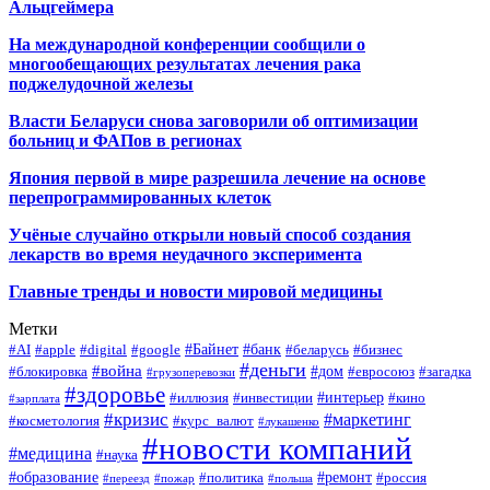
Альцгеймера
На международной конференции сообщили о
многообещающих результатах лечения рака
поджелудочной железы
Власти Беларуси снова заговорили об оптимизации
больниц и ФАПов в регионах
Япония первой в мире разрешила лечение на основе
перепрограммированных клеток
Учёные случайно открыли новый способ создания
лекарств во время неудачного эксперимента
Главные тренды и новости мировой медицины
Метки
#Байнет
#банк
#AI
#apple
#digital
#google
#беларусь
#бизнес
#деньги
#война
#дом
#блокировка
#евросоюз
#загадка
#грузоперевозки
#здоровье
#интерьер
#иллюзия
#инвестиции
#кино
#зарплата
#кризис
#маркетинг
#косметология
#курс_валют
#лукашенко
#новости компаний
#медицина
#наука
#образование
#ремонт
#политика
#россия
#переезд
#пожар
#польша