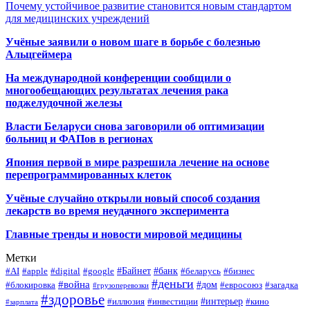
Почему устойчивое развитие становится новым стандартом
для медицинских учреждений
Учёные заявили о новом шаге в борьбе с болезнью
Альцгеймера
На международной конференции сообщили о
многообещающих результатах лечения рака
поджелудочной железы
Власти Беларуси снова заговорили об оптимизации
больниц и ФАПов в регионах
Япония первой в мире разрешила лечение на основе
перепрограммированных клеток
Учёные случайно открыли новый способ создания
лекарств во время неудачного эксперимента
Главные тренды и новости мировой медицины
Метки
#Байнет
#банк
#AI
#apple
#digital
#google
#беларусь
#бизнес
#деньги
#война
#дом
#блокировка
#евросоюз
#загадка
#грузоперевозки
#здоровье
#интерьер
#иллюзия
#инвестиции
#кино
#зарплата