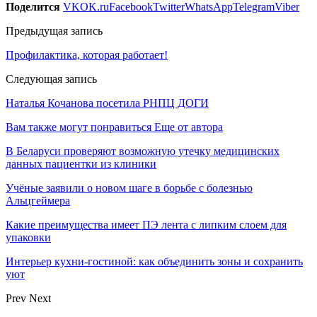
Поделится
VK
OK.ru
Facebook
Twitter
WhatsApp
Telegram
Viber
Предыдущая запись
Профилактика, которая работает!
Следующая запись
Наталья Кочанова посетила РНПЦ ДОГИ
Вам также могут понравиться
Еще от автора
В Беларуси проверяют возможную утечку медицинских
данных пациентки из клиники
Учёные заявили о новом шаге в борьбе с болезнью
Альцгеймера
Какие преимущества имеет ПЭ лента с липким слоем для
упаковки
Интерьер кухни-гостиной: как объединить зоны и сохранить
уют
Prev
Next