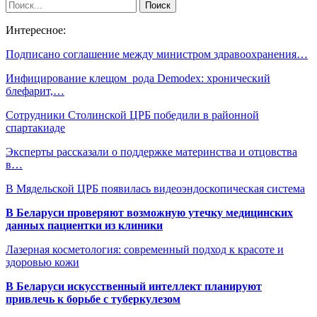
Интересное:
Подписано соглашение между министром здравоохранения…
Инфицирование клещом рода Demodex: хронический
блефарит,…
Сотрудники Столинской ЦРБ победили в районной
спартакиаде
Эксперты рассказали о поддержке материнства и отцовства
в…
В Мядельской ЦРБ появилась видеоэндоскопическая система
В Беларуси проверяют возможную утечку медицинских
данных пациентки из клиники
Лазерная косметология: современный подход к красоте и
здоровью кожи
В Беларуси искусственный интеллект планируют
привлечь к борьбе с туберкулезом