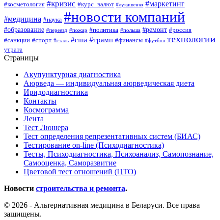
#кризис
#маркетинг
#косметология
#курс_валют
#лукашенко
#новости компаний
#медицина
#наука
#образование
#ремонт
#политика
#россия
#переезд
#пожар
#польша
технологии
#сша
#трамп
#санкции
#спорт
#финансы
#сталь
#футбол
утрата
Страницы
Акупунктурная диагностика
Аюрведа — индивидуальная аюрведическая диета
Иридодиагностика
Контакты
Космограмма
Лента
Тест Люшера
Тест определения репрезентативных систем (БИАС)
Тестирование on-line (Психодиагностика)
Тесты, Психодиагностика, Психоанализ, Самопознание,
Самооценка, Саморазвитие
Цветовой тест отношений (ЦТО)
Новости
строительства и ремонта
.
© 2026 - Альтернативная медицина в Беларуси. Все права
защищены.