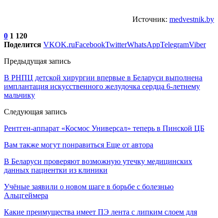
Источник:
medvestnik.by
0
1 120
Поделится
VK
OK.ru
Facebook
Twitter
WhatsApp
Telegram
Viber
Предыдущая запись
В РНПЦ детской хирургии впервые в Беларуси выполнена
имплантация искусственного желудочка сердца 6-летнему
мальчику
Следующая запись
Рентген-аппарат «Космос Универсал» теперь в Пинской ЦБ
Вам также могут понравиться
Еще от автора
В Беларуси проверяют возможную утечку медицинских
данных пациентки из клиники
Учёные заявили о новом шаге в борьбе с болезнью
Альцгеймера
Какие преимущества имеет ПЭ лента с липким слоем для