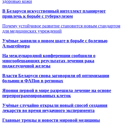
здоровью кожи
В Беларуси искусственный интеллект планируют
привлечь к борьбе с туберкулезом
Почему устойчивое развитие становится новым стандартом
для медицинских учреждений
Учёные заявили о новом шаге в борьбе с болезнью
Альцгеймера
На международной конференции сообщили о
многообещающих результатах лечения рака
поджелудочной железы
Власти Беларуси снова заговорили об оптимизации
больниц и ФАПов в регионах
Япония первой в мире разрешила лечение на основе
перепрограммированных клеток
Учёные случайно открыли новый способ создания
лекарств во время неудачного эксперимента
Главные тренды и новости мировой медицины