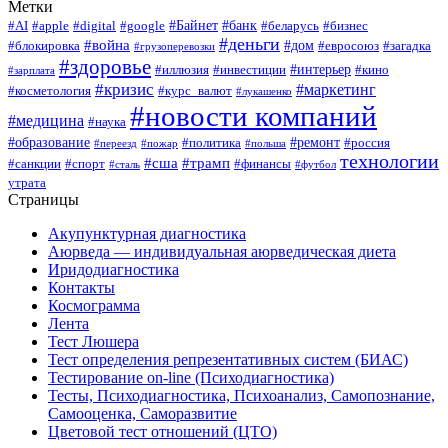
Метки
#Байнет
#банк
#AI
#apple
#digital
#google
#беларусь
#бизнес
#деньги
#война
#дом
#блокировка
#евросоюз
#загадка
#грузоперевозки
#здоровье
#интерьер
#иллюзия
#инвестиции
#кино
#зарплата
#кризис
#маркетинг
#косметология
#курс_валют
#лукашенко
#новости компаний
#медицина
#наука
#образование
#ремонт
#политика
#россия
#переезд
#пожар
#польша
технологии
#сша
#трамп
#санкции
#спорт
#финансы
#сталь
#футбол
утрата
Страницы
Акупунктурная диагностика
Аюрведа — индивидуальная аюрведическая диета
Иридодиагностика
Контакты
Космограмма
Лента
Тест Люшера
Тест определения репрезентативных систем (БИАС)
Тестирование on-line (Психодиагностика)
Тесты, Психодиагностика, Психоанализ, Самопознание,
Самооценка, Саморазвитие
Цветовой тест отношений (ЦТО)