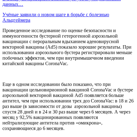
данных…
Учёные заявили о новом шаге в борьбе с болезнью
Альцгеймера
Проведенное исследование по оценке безопасности и
иммуногенности бустерной гетерогенной аэрозольной
вакцинации с пероральным вдыханием аденовирусной
векторной вакцины (Ad5) показало хорошие результаты. При
использовании аэрозольного бустера регистрировали меньше
побочных эффектов, чем при внутримышечном введении
китайской вакцины CoronaVac.
Еще в одном исследовании было показано, что при
вакцинации цельновирионной вакциной CoronaVac и бустере
аэрозольной векторной вакциной Ad5 появляется больше
антител, чем при использовании трех доз CoronaVac: в 18 и 26
раз выше (в зависимости от дозы аэрозольной вакцины)
спустя 28 дней и в 24 и 30 раз выше через 6 месяцев. А через
месяц у 92,5% вакцинированных появляются
нейтрализующие антитела против «омикрона»,
сохраняющиеся до 6 месяцев.