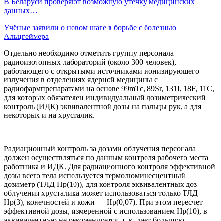
В Беларуси проверяют возможную утечку медицинских
данных…
Учёные заявили о новом шаге в борьбе с болезнью
Альцгеймера
Отдельно необходимо отметить группу персонала
радиоизотопных лабораторий (около 300 человек),
работающего с открытыми источниками ионизирующего
излучения в отделениях ядерной медицины с
радиофармпрепаратами на основе 99mTc, 89Sr, 131I, 18F, 11C,
для которых обязателен индивидуальный дозиметрический
контроль (ИДК) эквивалентной дозы на пальцы рук, а для
некоторых и на хрусталик.
Радиационный контроль за дозами облучения персонала
должен осуществляться по данным контроля рабочего места
работника и ИДК. Для радиационного контроля эффективной
дозы всего тела используется термолюминесцентный
дозиметр (ТЛД Hp(10)), для контроля эквивалентных доз
облучения хрусталика может использоваться только ТЛД
Hp(3), конечностей и кожи — Hp(0,07). При этом пересчет
эффективной дозы, измеренной с использованием Hp(10), в
эквивалентную не рекомендуется, т. к. дает большую