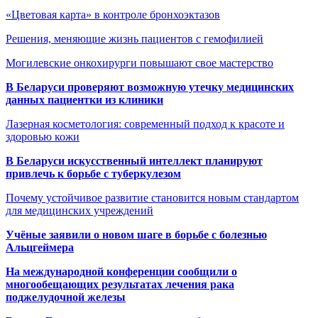
«Цветовая карта» в контроле бронхоэктазов
Решения, меняющие жизнь пациентов с гемофилией
Могилевские онкохирурги повышают свое мастерство
В Беларуси проверяют возможную утечку медицинских
данных пациентки из клиники
Лазерная косметология: современный подход к красоте и
здоровью кожи
В Беларуси искусственный интеллект планируют
привлечь к борьбе с туберкулезом
Почему устойчивое развитие становится новым стандартом
для медицинских учреждений
Учёные заявили о новом шаге в борьбе с болезнью
Альцгеймера
На международной конференции сообщили о
многообещающих результатах лечения рака
поджелудочной железы