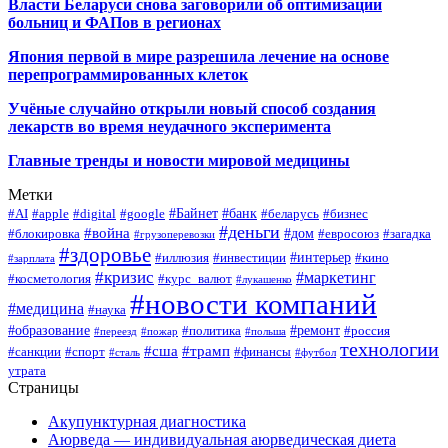
Власти Беларуси снова заговорили об оптимизации
больниц и ФАПов в регионах
Япония первой в мире разрешила лечение на основе
перепрограммированных клеток
Учёные случайно открыли новый способ создания
лекарств во время неудачного эксперимента
Главные тренды и новости мировой медицины
Метки
#Байнет
#банк
#AI
#apple
#digital
#google
#беларусь
#бизнес
#деньги
#война
#дом
#блокировка
#евросоюз
#загадка
#грузоперевозки
#здоровье
#интерьер
#иллюзия
#инвестиции
#кино
#зарплата
#кризис
#маркетинг
#косметология
#курс_валют
#лукашенко
#новости компаний
#медицина
#наука
#образование
#ремонт
#политика
#россия
#переезд
#пожар
#польша
технологии
#сша
#трамп
#санкции
#спорт
#финансы
#сталь
#футбол
утрата
Страницы
Акупунктурная диагностика
Аюрведа — индивидуальная аюрведическая диета