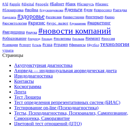
#Байнет
#банк
#AI
#apple
#digital
#google
#беларусь
#бизнес
#деньги
#война
#дом
#блокировка
#евросоюз
#загадка
#грузоперевозки
#здоровье
#интерьер
#иллюзия
#инвестиции
#кино
#зарплата
#кризис
#маркетинг
#косметология
#курс_валют
#лукашенко
#новости компаний
#медицина
#наука
#образование
#ремонт
#политика
#россия
#переезд
#пожар
#польша
технологии
#сша
#трамп
#санкции
#спорт
#финансы
#сталь
#футбол
утрата
Страницы
Акупунктурная диагностика
Аюрведа — индивидуальная аюрведическая диета
Иридодиагностика
Контакты
Космограмма
Лента
Тест Люшера
Тест определения репрезентативных систем (БИАС)
Тестирование on-line (Психодиагностика)
Тесты, Психодиагностика, Психоанализ, Самопознание,
Самооценка, Саморазвитие
Цветовой тест отношений (ЦТО)