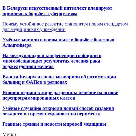
В Беларуси искусственный интеллект планируют
привлечь к борьбе с туберкулезом
Почему устойчивое развитие становится новым стандартом
для медицинских учреждений
Учёные заявили о новом шаге в борьбе с болезнью
Альцгеймера
На международной конференции сообщили о
многообещающих результатах лечения рака
поджелудочной железы
Власти Беларуси снова заговорили об оптимизации
больниц и ФАПов в регионах
Япония первой в мире разрешила лечение на основе
перепрограммированных клеток
Учёные случайно открыли новый способ создания
лекарств во время неудачного эксперимента
Главные тренды и новости мировой медицины
Метки