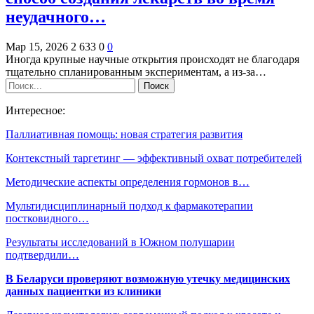
неудачного…
Мар 15, 2026
2 633
0
0
Иногда крупные научные открытия происходят не благодаря
тщательно спланированным экспериментам, а из-за…
Интересное:
Паллиативная помощь: новая стратегия развития
Контекстный таргетинг — эффективный охват потребителей
Методические аспекты определения гормонов в…
Мультидисциплинарный подход к фармакотерапии
постковидного…
Результаты исследований в Южном полушарии
подтвердили…
В Беларуси проверяют возможную утечку медицинских
данных пациентки из клиники