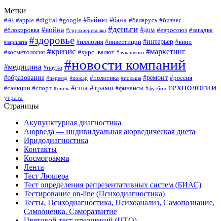
Метки
#Байнет
#банк
#AI
#apple
#digital
#google
#беларусь
#бизнес
#деньги
#война
#дом
#блокировка
#евросоюз
#загадка
#грузоперевозки
#здоровье
#интерьер
#иллюзия
#инвестиции
#кино
#зарплата
#кризис
#маркетинг
#косметология
#курс_валют
#лукашенко
#новости компаний
#медицина
#наука
#образование
#ремонт
#политика
#россия
#переезд
#пожар
#польша
технологии
#сша
#трамп
#санкции
#спорт
#финансы
#сталь
#футбол
утрата
Страницы
Акупунктурная диагностика
Аюрведа — индивидуальная аюрведическая диета
Иридодиагностика
Контакты
Космограмма
Лента
Тест Люшера
Тест определения репрезентативных систем (БИАС)
Тестирование on-line (Психодиагностика)
Тесты, Психодиагностика, Психоанализ, Самопознание,
Самооценка, Саморазвитие
Цветовой тест отношений (ЦТО)