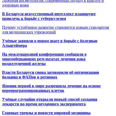
Лазерная косметология: современный подход к красоте и
здоровью кожи
В Беларуси искусственный интеллект планируют
привлечь к борьбе с туберкулезом
Почему устойчивое развитие становится новым стандартом
для медицинских учреждений
Учёные заявили о новом шаге в борьбе с болезнью
Альцгеймера
На международной конференции сообщили о
многообещающих результатах лечения рака
поджелудочной железы
Власти Беларуси снова заговорили об оптимизации
больниц и ФАПов в регионах
Япония первой в мире разрешила лечение на основе
перепрограммированных клеток
Учёные случайно открыли новый способ создания
лекарств во время неудачного эксперимента
Главные тренды и новости мировой медицины