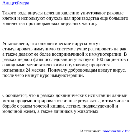
Альцгеймера
Такого рода вирусы целенаправленно уничтожают раковые
клетки и используют опухоль для производства еще большего
количества противораковых вирусных частиц.
Установлено, что онколитические вирусы могут
стимулировать иммунную систему лучше реагировать на рак,
а также делают ее более восприимчивой к иммунотерапии. В
рамках первой фазы исследований участвуют 100 пациентов с
солидными метастатическими опухолями; продлятся
испытания 24 месяца. Поначалу добровольцам введут вирус,
после чего начнут курс иммунотерапии.
Сообщается, что в рамках доклинических испытаний данный
метод продемонстрировал отличные результаты, в том числе в
борьбе с раком толстой кишки, легких, поджелудочной и
молочной желез, а также яичников у животных.
Источник:
medvestnik.by