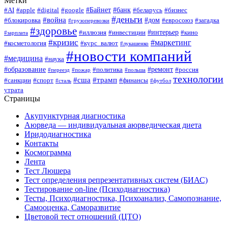
Метки
#Байнет
#банк
#AI
#apple
#digital
#google
#беларусь
#бизнес
#деньги
#война
#дом
#блокировка
#евросоюз
#загадка
#грузоперевозки
#здоровье
#интерьер
#иллюзия
#инвестиции
#кино
#зарплата
#кризис
#маркетинг
#косметология
#курс_валют
#лукашенко
#новости компаний
#медицина
#наука
#образование
#ремонт
#политика
#россия
#переезд
#пожар
#польша
технологии
#сша
#трамп
#санкции
#спорт
#финансы
#сталь
#футбол
утрата
Страницы
Акупунктурная диагностика
Аюрведа — индивидуальная аюрведическая диета
Иридодиагностика
Контакты
Космограмма
Лента
Тест Люшера
Тест определения репрезентативных систем (БИАС)
Тестирование on-line (Психодиагностика)
Тесты, Психодиагностика, Психоанализ, Самопознание,
Самооценка, Саморазвитие
Цветовой тест отношений (ЦТО)