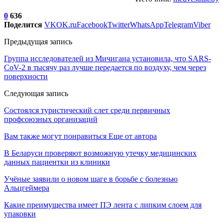
0
636
Поделится
VK
OK.ru
Facebook
Twitter
WhatsApp
Telegram
Viber
Предыдущая запись
Группа исследователей из Мичигана установила, что SARS-
CoV-2 в тысячу раз лучше передается по воздуху, чем через
поверхности
Следующая запись
Состоялся туристический слет среди первичных
профсоюзных организаций
Вам также могут понравиться
Еще от автора
В Беларуси проверяют возможную утечку медицинских
данных пациентки из клиники
Учёные заявили о новом шаге в борьбе с болезнью
Альцгеймера
Какие преимущества имеет ПЭ лента с липким слоем для
упаковки