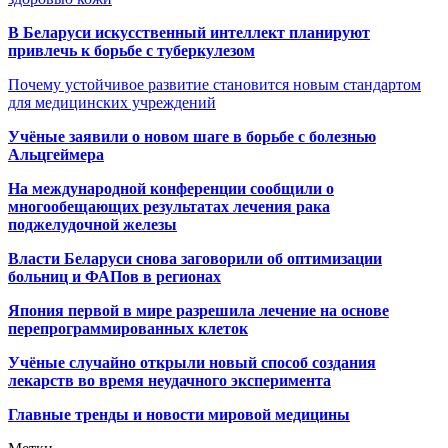
В Беларуси искусственный интеллект планируют
привлечь к борьбе с туберкулезом
Почему устойчивое развитие становится новым стандартом
для медицинских учреждений
Учёные заявили о новом шаге в борьбе с болезнью
Альцгеймера
На международной конференции сообщили о
многообещающих результатах лечения рака
поджелудочной железы
Власти Беларуси снова заговорили об оптимизации
больниц и ФАПов в регионах
Япония первой в мире разрешила лечение на основе
перепрограммированных клеток
Учёные случайно открыли новый способ создания
лекарств во время неудачного эксперимента
Главные тренды и новости мировой медицины