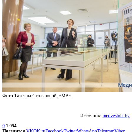
Фото Татьяны Столяровой, «МВ».
Источник:
medvestnik.by
0
1 054
Поделится
VK
OK.ru
Facebook
Twitter
WhatsApp
Telegram
Viber