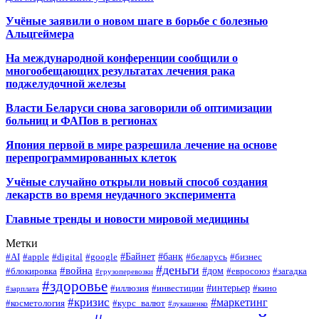
Учёные заявили о новом шаге в борьбе с болезнью
Альцгеймера
На международной конференции сообщили о
многообещающих результатах лечения рака
поджелудочной железы
Власти Беларуси снова заговорили об оптимизации
больниц и ФАПов в регионах
Япония первой в мире разрешила лечение на основе
перепрограммированных клеток
Учёные случайно открыли новый способ создания
лекарств во время неудачного эксперимента
Главные тренды и новости мировой медицины
Метки
#Байнет
#банк
#AI
#apple
#digital
#google
#беларусь
#бизнес
#деньги
#война
#дом
#блокировка
#евросоюз
#загадка
#грузоперевозки
#здоровье
#интерьер
#иллюзия
#инвестиции
#кино
#зарплата
#кризис
#маркетинг
#косметология
#курс_валют
#лукашенко