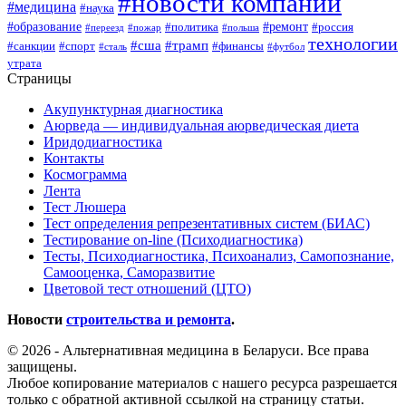
#новости компаний
#медицина
#наука
#образование
#ремонт
#политика
#россия
#переезд
#пожар
#польша
технологии
#сша
#трамп
#санкции
#спорт
#финансы
#сталь
#футбол
утрата
Страницы
Акупунктурная диагностика
Аюрведа — индивидуальная аюрведическая диета
Иридодиагностика
Контакты
Космограмма
Лента
Тест Люшера
Тест определения репрезентативных систем (БИАС)
Тестирование on-line (Психодиагностика)
Тесты, Психодиагностика, Психоанализ, Самопознание,
Самооценка, Саморазвитие
Цветовой тест отношений (ЦТО)
Новости
строительства и ремонта
.
© 2026 - Альтернативная медицина в Беларуси. Все права
защищены.
Любое копирование материалов с нашего ресурса разрешается
только с обратной активной ссылкой на страницу статьи.