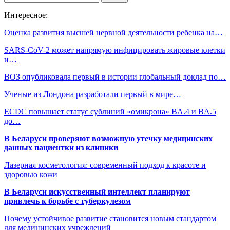
Интересное:
Оценка развития высшей нервной деятельности ребенка на…
SARS-CoV-2 может напрямую инфицировать жировые клетки
и…
ВОЗ опубликовала первый в истории глобальный доклад по…
Ученые из Лондона разработали первый в мире…
ECDC повышает статус сублиний «омикрона» BA.4 и BA.5
до…
В Беларуси проверяют возможную утечку медицинских
данных пациентки из клиники
Лазерная косметология: современный подход к красоте и
здоровью кожи
В Беларуси искусственный интеллект планируют
привлечь к борьбе с туберкулезом
Почему устойчивое развитие становится новым стандартом
для медицинских учреждений