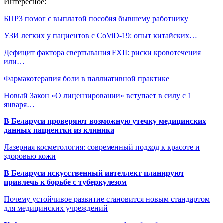
Интересное:
БПРЗ помог с выплатой пособия бывшему работнику
УЗИ легких у пациентов с CoViD-19: опыт китайских…
Дефицит фактора свертывания FXII: риски кровотечения
или…
Фармакотерапия боли в паллиативной практике
Новый Закон «О лицензировании» вступает в силу с 1
января…
В Беларуси проверяют возможную утечку медицинских
данных пациентки из клиники
Лазерная косметология: современный подход к красоте и
здоровью кожи
В Беларуси искусственный интеллект планируют
привлечь к борьбе с туберкулезом
Почему устойчивое развитие становится новым стандартом
для медицинских учреждений