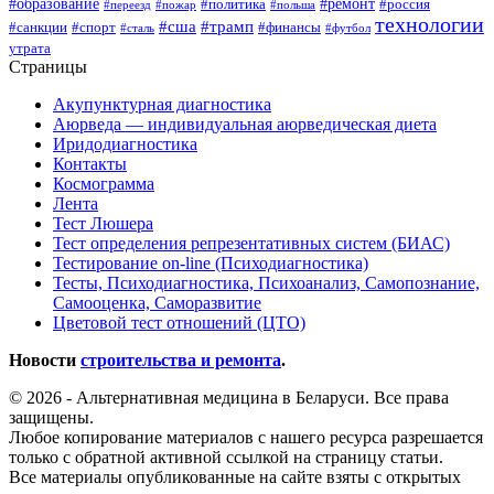
#образование
#ремонт
#политика
#россия
#переезд
#пожар
#польша
технологии
#сша
#трамп
#санкции
#спорт
#финансы
#сталь
#футбол
утрата
Страницы
Акупунктурная диагностика
Аюрведа — индивидуальная аюрведическая диета
Иридодиагностика
Контакты
Космограмма
Лента
Тест Люшера
Тест определения репрезентативных систем (БИАС)
Тестирование on-line (Психодиагностика)
Тесты, Психодиагностика, Психоанализ, Самопознание,
Самооценка, Саморазвитие
Цветовой тест отношений (ЦТО)
Новости
строительства и ремонта
.
© 2026 - Альтернативная медицина в Беларуси. Все права
защищены.
Любое копирование материалов с нашего ресурса разрешается
только с обратной активной ссылкой на страницу статьи.
Все материалы опубликованные на сайте взяты с открытых