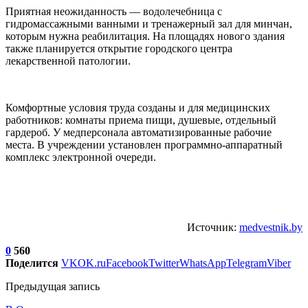
Приятная неожиданность — водолечебница с
гидромассажными ванными и тренажерный зал для минчан,
которым нужна реабилитация. На площадях нового здания
также планируется открытие городского центра
лекарственной патологии.
Комфортные условия труда созданы и для медицинских
работников: комнаты приема пищи, душевые, отдельный
гардероб. У медперсонала автоматизированные рабочие
места. В учреждении установлен программно-аппаратный
комплекс электронной очереди.
Источник:
medvestnik.by
0
560
Поделится
VK
OK.ru
Facebook
Twitter
WhatsApp
Telegram
Viber
Предыдущая запись