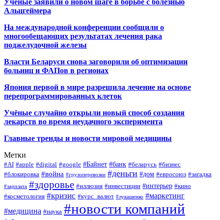
Учёные заявили о новом шаге в борьбе с болезнью
Альцгеймера
На международной конференции сообщили о
многообещающих результатах лечения рака
поджелудочной железы
Власти Беларуси снова заговорили об оптимизации
больниц и ФАПов в регионах
Япония первой в мире разрешила лечение на основе
перепрограммированных клеток
Учёные случайно открыли новый способ создания
лекарств во время неудачного эксперимента
Главные тренды и новости мировой медицины
Метки
#Байнет
#банк
#AI
#apple
#digital
#google
#беларусь
#бизнес
#деньги
#война
#дом
#блокировка
#евросоюз
#загадка
#грузоперевозки
#здоровье
#интерьер
#иллюзия
#инвестиции
#кино
#зарплата
#кризис
#маркетинг
#косметология
#курс_валют
#лукашенко
#новости компаний
#медицина
#наука