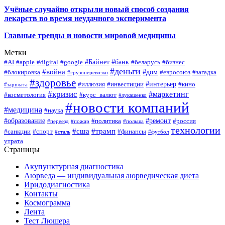
Учёные случайно открыли новый способ создания
лекарств во время неудачного эксперимента
Главные тренды и новости мировой медицины
Метки
#Байнет
#банк
#AI
#apple
#digital
#google
#беларусь
#бизнес
#деньги
#война
#дом
#блокировка
#евросоюз
#загадка
#грузоперевозки
#здоровье
#интерьер
#иллюзия
#инвестиции
#кино
#зарплата
#кризис
#маркетинг
#косметология
#курс_валют
#лукашенко
#новости компаний
#медицина
#наука
#образование
#ремонт
#политика
#россия
#переезд
#пожар
#польша
технологии
#сша
#трамп
#санкции
#спорт
#финансы
#сталь
#футбол
утрата
Страницы
Акупунктурная диагностика
Аюрведа — индивидуальная аюрведическая диета
Иридодиагностика
Контакты
Космограмма
Лента
Тест Люшера