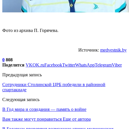
Фото из архива П. Горячева.
Источник:
medvestnik.by
0
808
Поделится
VK
OK.ru
Facebook
Twitter
WhatsApp
Telegram
Viber
Предыдущая запись
Сотрудники Столинской ЦРБ победили в районной
спартакиаде
Следующая запись
В Год мира и созидания — память о войне
Вам также могут понравиться
Еще от автора
В Беларуси проверяют возможную утечку медицинских