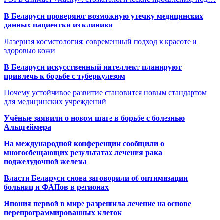
В Беларуси проверяют возможную утечку медицинских
данных пациентки из клиники
Лазерная косметология: современный подход к красоте и
здоровью кожи
В Беларуси искусственный интеллект планируют
привлечь к борьбе с туберкулезом
Почему устойчивое развитие становится новым стандартом
для медицинских учреждений
Учёные заявили о новом шаге в борьбе с болезнью
Альцгеймера
На международной конференции сообщили о
многообещающих результатах лечения рака
поджелудочной железы
Власти Беларуси снова заговорили об оптимизации
больниц и ФАПов в регионах
Япония первой в мире разрешила лечение на основе
перепрограммированных клеток