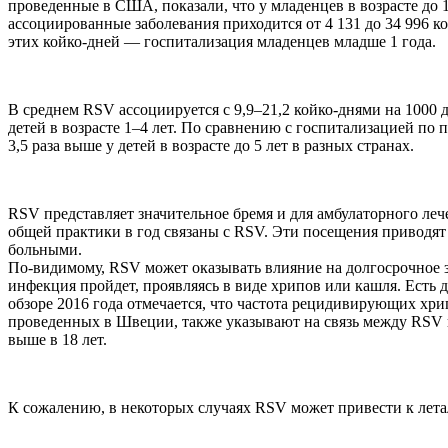
проведенные в США, показали, что у младенцев в возрасте до 1
ассоциированные заболевания приходится от 4 131 до 34 996 
этих койко-дней — госпитализация младенцев младше 1 года.
В среднем RSV ассоциируется с 9,9–21,2 койко-днями на 1000 де
детей в возрасте 1–4 лет. По сравнению с госпитализацией п
3,5 раза выше у детей в возрасте до 5 лет в разных странах.
RSV представляет значительное бремя и для амбулаторного ле
общей практики в год связаны с RSV. Эти посещения приводят н
больными.
По-видимому, RSV может оказывать влияние на долгосрочное зд
инфекция пройдет, проявляясь в виде хрипов или кашля. Есть
обзоре 2016 года отмечается, что частота рецидивирующих хри
проведенных в Швеции, также указывают на связь между RSV в ра
выше в 18 лет.
К сожалению, в некоторых случаях RSV может привести к летал