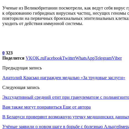
Ученые из Великобритании посмотрели, как ведут себя вирус 
к образованию гибридных вирусных частиц, несущих геномы обо
повторили на первичных бронхиальных эпителиальных клетках 
уходить от действия иммунной системы.
0
323
Поделится
VK
OK.ru
Facebook
Twitter
WhatsApp
Telegram
Viber
Предыдущая запись
Анатолий Красько награжден медалью «За трудовые заслуги»
Следующая запись
Экссудативный средний отит при гранулематозе с полиангиит
Вам также могут понравиться
Еще от автора
В Беларуси проверяют возможную утечку медицинских данных
Учёные заявили о новом шаге в борьбе с болезнью Альцгеймер