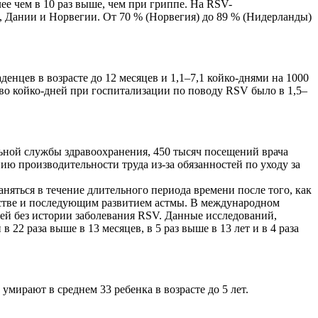
ее чем в 10 раз выше, чем при гриппе. На RSV-
, Дании и Норвегии. От 70 % (Норвегия) до 89 % (Нидерланды)
аденцев в возрасте до 12 месяцев и 1,1–7,1 койко-днями на 1000
тво койко-дней при госпитализации по поводу RSV было в 1,5–
ьной службы здравоохранения, 450 тысяч посещений врача
ию производительности труда из-за обязанностей по уходу за
яться в течение длительного периода времени после того, как
тстве и последующим развитием астмы. В международном
етей без истории заболевания RSV. Данные исследований,
22 раза выше в 13 месяцев, в 5 раз выше в 13 лет и в 4 раза
мирают в среднем 33 ребенка в возрасте до 5 лет.