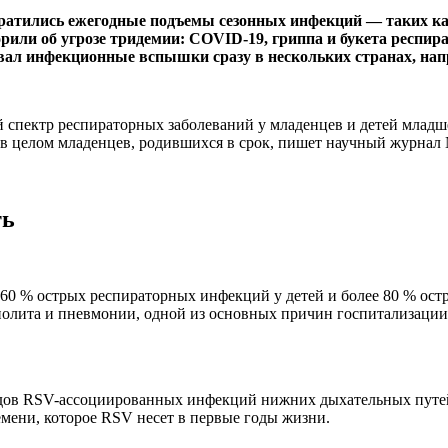
ратились ежегодные подъемы сезонных инфекций — таких ка
орили об угрозе тридемии: COVID-19, гриппа и букета респир
ызвал инфекционные вспышки сразу в нескольких странах, н
спектр респираторных заболеваний у младенцев и детей младшег
 целом младенцев, родившихся в срок, пишет научный журнал N
ть
60 % острых респираторных инфекций у детей и более 80 % ост
хиолита и пневмонии, одной из основных причин госпитализаци
одов RSV-ассоциированных инфекций нижних дыхательных путей 
емени, которое RSV несет в первые годы жизни.