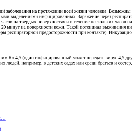
 заболевания на протяжении всей жизни человека. Возможны р
ыми выделениями инфицированных. Заражение через респиратор
сов на твердых поверхностях и в течение нескольких часов на 
и 20 минут на поверхности кожи. Такой потенциал выживания в
ы респираторной предосторожности при контакте). Инкубационн
им Ro 4,5 (один инфицированный может передать вирус 4,5 друг
их людей, например, в детских садах или среди братьев и сесте
ых…
а