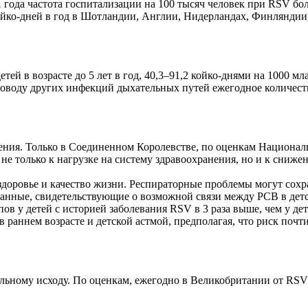
 года частота госпитализации на 100 тысяч человек при RSV бол
койко-дней в год в Шотландии, Англии, Нидерландах, Финляндии
тей в возрасте до 5 лет в год, 40,3–91,2 койко-днями на 1000 мл
о поводу других инфекций дыхательных путей ежегодное количес
чения. Только в Соединенном Королевстве, по оценкам Национал
е только к нагрузке на систему здравоохранения, но и к снижен
оровье и качество жизни. Респираторные проблемы могут сохран
 данные, свидетельствующие о возможной связи между РСВ в де
пов у детей с историей заболевания RSV в 3 раза выше, чем у д
ннем возрасте и детской астмой, предполагая, что риск почти в 
ьному исходу. По оценкам, ежегодно в Великобритании от RSV у