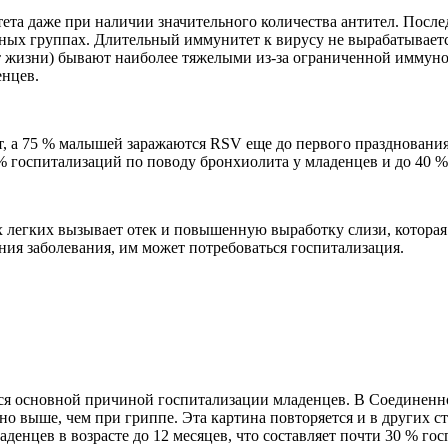
ета даже при наличии значительного количества антител. Пос
стных группах. Длительный иммунитет к вирусу не вырабатываетс
 жизни) бывают наиболее тяжелыми из-за ограниченной иммунол
нцев.
ет, а 75 % малышей заражаются RSV еще до первого праздновани
% госпитализаций по поводу бронхиолита у младенцев и до 40 
 легких вызывает отек и повышенную выработку слизи, которая
ения заболевания, им может потребоваться госпитализация.
ся основной причиной госпитализации младенцев. В Соединенно
ьно выше, чем при гриппе. Эта картина повторяется и в других 
аденцев в возрасте до 12 месяцев, что составляет почти 30 % го