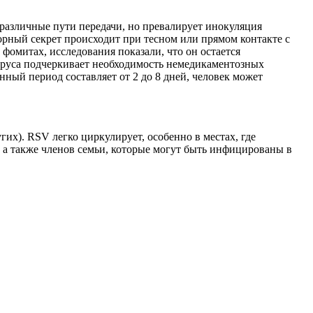
азличные пути передачи, но превалирует инокуляция
ный секрет происходит при тесном или прямом контакте с
фомитах, исследования показали, что он остается
ируса подчеркивает необходимость немедикаментозных
ый период составляет от 2 до 8 дней, человек может
их). RSV легко циркулирует, особенно в местах, где
р, а также членов семьи, которые могут быть инфицированы в