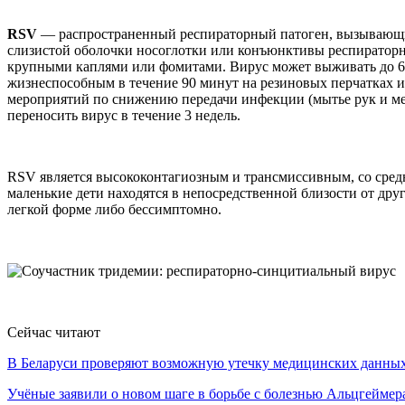
RSV
— распространенный респираторный патоген, вызывающий
слизистой оболочки носоглотки или конъюнктивы респираторн
крупными каплями или фомитами. Вирус может выживать до 6 ча
жизнеспособным в течение 90 минут на резиновых перчатках 
мероприятий по снижению передачи инфекции (мытье рук и мер
переносить вирус в течение 3 недель.
RSV является высококонтагиозным и трансмиссивным, со средн
маленькие дети находятся в непосредственной близости от друг
легкой форме либо бессимптомно.
Сейчас читают
В Беларуси проверяют возможную утечку медицинских данн
Учёные заявили о новом шаге в борьбе с болезнью Альцгеймер