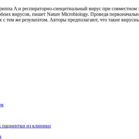
гриппа A и респираторно-синцитиальный вирус при совместном 
их вирусов, пишет Nature Microbiology. Проведя первоначальны
с тем же результатом. Авторы предполагают, что такие вирусн
ом
 пациентки из клиники
а