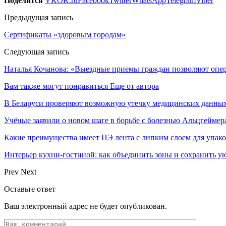
Поделится
VK
OK.ru
Facebook
Twitter
WhatsApp
Telegram
Viber
Предыдущая запись
Сертификаты «здоровым городам»
Следующая запись
Наталья Кочанова: «Выездные приемы граждан позволяют опер
Вам также могут понравиться
Еще от автора
В Беларуси проверяют возможную утечку медицинских данных
Учёные заявили о новом шаге в борьбе с болезнью Альцгеймер
Какие преимущества имеет ПЭ лента с липким слоем для упак
Интерьер кухни-гостиной: как объединить зоны и сохранить у
Prev
Next
Оставьте ответ
Ваш электронный адрес не будет опубликован.