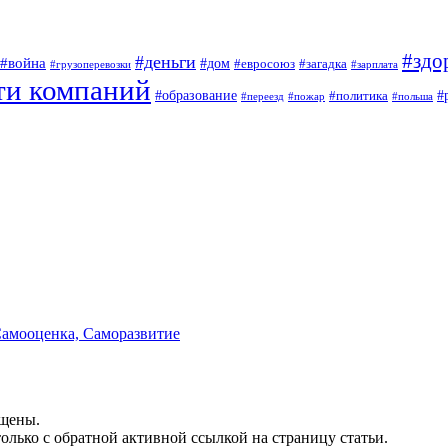
#здо
#деньги
#война
#дом
#евросоюз
#загадка
#грузоперевозки
#зарплата
ти компаний
#образование
#
#политика
#переезд
#пожар
#польша
Самооценка, Саморазвитие
ищены.
олько с обратной активной ссылкой на страницу статьи.