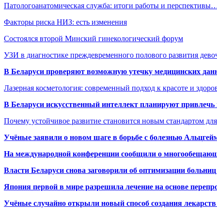
Патологоанатомическая служба: итоги работы и перспективы
Факторы риска НИЗ: есть изменения
Состоялся второй Минский гинекологический форум
УЗИ в диагностике преждевременного полового развития дево
В Беларуси проверяют возможную утечку медицинских дан
Лазерная косметология: современный подход к красоте и здор
В Беларуси искусственный интеллект планируют привлечь к
Почему устойчивое развитие становится новым стандартом дл
Учёные заявили о новом шаге в борьбе с болезнью Альцгей
На международной конференции сообщили о многообещающи
Власти Беларуси снова заговорили об оптимизации больниц
Япония первой в мире разрешила лечение на основе переп
Учёные случайно открыли новый способ создания лекарств 