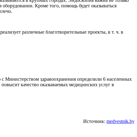
оказываются в крупных городах. Эндоскопия важна не только
м оборудовании. Кроме того, помощь будет оказываться
плечо.
еализует различные благотворительные проекты, в т. ч. в
 с Министерством здравоохранения определили 6 населенных
то повысит качество оказываемых медицинских услуг в
Источник:
medvestnik.by