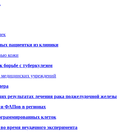
…
чек
ных пациентки из клиники
овью кожи
 борьбе с туберкулезом
я медицинских учреждений
мера
х результатах лечения рака поджелудочной железы
 и ФАПов в регионах
рограммированных клеток
во время неудачного эксперимента