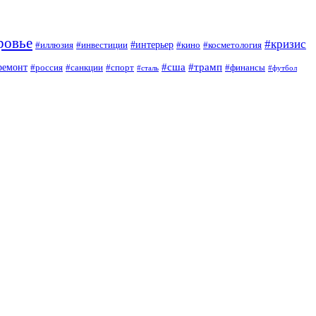
ровье
#кризис
#интерьер
#иллюзия
#инвестиции
#кино
#косметология
#сша
#трамп
ремонт
#россия
#санкции
#спорт
#финансы
#сталь
#футбол