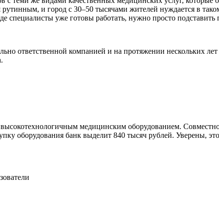
ов с теми же видами качественных медицинских услуг, которые 
я рутинным, и город с 30–50 тысячами жителей нуждается в тако
де специалисты уже готовы работать, нужно просто подставить 
ально ответственной компанией и на протяжении нескольких лет р
.
ь высокотехнологичным медицинским оборудованием. Совместно
купку оборудования банк выделит 840 тысяч рублей. Уверены, э
зователи