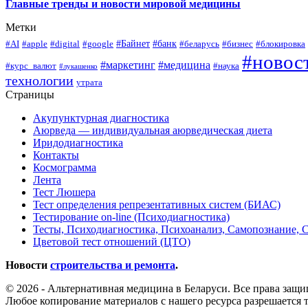
Главные тренды и новости мировой медицины
Метки
#Байнет
#банк
#AI
#apple
#digital
#google
#беларусь
#бизнес
#блокировка
#новос
#маркетинг
#медицина
#курс_валют
#наука
#лукашенко
технологии
утрата
Страницы
Акупунктурная диагностика
Аюрведа — индивидуальная аюрведическая диета
Иридодиагностика
Контакты
Космограмма
Лента
Тест Люшера
Тест определения репрезентативных систем (БИАС)
Тестирование on-line (Психодиагностика)
Тесты, Психодиагностика, Психоанализ, Самопознание, 
Цветовой тест отношений (ЦТО)
Новости
строительства и ремонта
.
© 2026 - Альтернативная медицина в Беларуси. Все права защ
Любое копирование материалов с нашего ресурса разрешается т