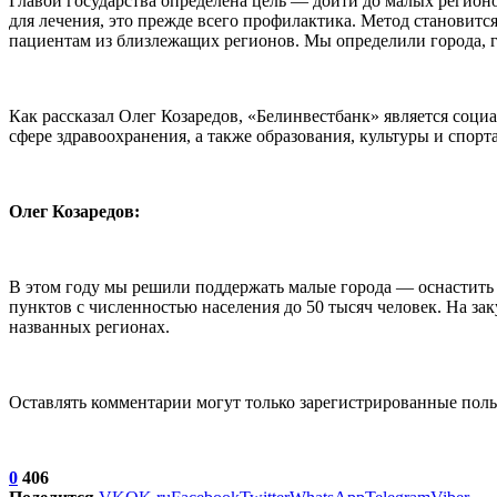
Главой государства определена цель — дойти до малых регион
для лечения, это прежде всего профилактика. Метод становитс
пациентам из близлежащих регионов. Мы определили города, г
Как рассказал Олег Козаредов, «Белинвестбанк» является соци
сфере здравоохранения, а также образования, культуры и спорта
Олег Козаредов:
В этом году мы решили поддержать малые города — оснастит
пунктов с численностью населения до 50 тысяч человек. На за
названных регионах.
Оставлять комментарии могут только зарегистрированные поль
0
406