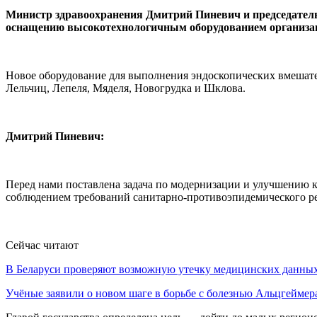
Министр здравоохранения Дмитрий Пиневич и председатель
оснащению высокотехнологичным оборудованием организац
Новое оборудование для выполнения эндоскопических вмешател
Лельчиц, Лепеля, Мяделя, Новогрудка и Шклова.
Дмитрий Пиневич:
Перед нами поставлена задача по модернизации и улучшению к
соблюдением требований санитарно-противоэпидемического реж
Сейчас читают
В Беларуси проверяют возможную утечку медицинских данн
Учёные заявили о новом шаге в борьбе с болезнью Альцгеймер