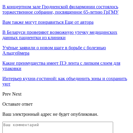
В концертном зале Гродненской филармонии состоялось
торжественное собрание, посвященное 65-летию ГрГМУ
Вам также могут понравиться
Еще от автора
В Беларуси проверяют возможную утечку медицинских
данных пациентки из клиники
Учёные заявили о новом шаге в борьбе с болезнью
Альцгеймера
Какие преимущества имеет ПЭ лента с липким слоем для
упаковки
Интерьер кухни-гостиной: как объединить зоны и сохранить
уют
Prev
Next
Оставьте ответ
Ваш электронный адрес не будет опубликован.