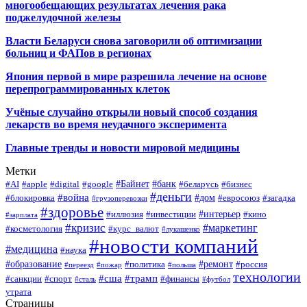
многообещающих результатах лечения рака
поджелудочной железы
Власти Беларуси снова заговорили об оптимизации
больниц и ФАПов в регионах
Япония первой в мире разрешила лечение на основе
перепрограммированных клеток
Учёные случайно открыли новый способ создания
лекарств во время неудачного эксперимента
Главные тренды и новости мировой медицины
Метки
#Байнет
#банк
#AI
#apple
#digital
#google
#беларусь
#бизнес
#деньги
#война
#дом
#блокировка
#евросоюз
#загадка
#грузоперевозки
#здоровье
#интерьер
#иллюзия
#инвестиции
#кино
#зарплата
#кризис
#маркетинг
#косметология
#курс_валют
#лукашенко
#новости компаний
#медицина
#наука
#образование
#ремонт
#политика
#россия
#переезд
#пожар
#польша
технологии
#сша
#трамп
#санкции
#спорт
#финансы
#сталь
#футбол
утрата
Страницы