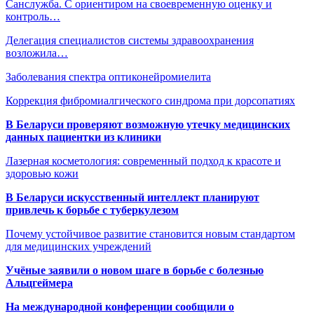
Санслужба. С ориентиром на своевременную оценку и
контроль…
Делегация специалистов системы здравоохранения
возложила…
Заболевания спектра оптиконейромиелита
Коррекция фибромиалгического синдрома при дорсопатиях
В Беларуси проверяют возможную утечку медицинских
данных пациентки из клиники
Лазерная косметология: современный подход к красоте и
здоровью кожи
В Беларуси искусственный интеллект планируют
привлечь к борьбе с туберкулезом
Почему устойчивое развитие становится новым стандартом
для медицинских учреждений
Учёные заявили о новом шаге в борьбе с болезнью
Альцгеймера
На международной конференции сообщили о