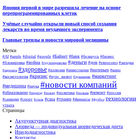
Япония первой в мире разрешила лечение на основе
перепрограммированных клеток
Учёные случайно открыли новый способ создания
лекарств во время неудачного эксперимента
Главные тренды и новости мировой медицины
Метки
#Байнет
#банк
#AI
#apple
#digital
#google
#беларусь
#бизнес
#деньги
#война
#дом
#блокировка
#евросоюз
#загадка
#грузоперевозки
#здоровье
#интерьер
#иллюзия
#инвестиции
#кино
#зарплата
#кризис
#маркетинг
#косметология
#курс_валют
#лукашенко
#новости компаний
#медицина
#наука
#образование
#ремонт
#политика
#россия
#переезд
#пожар
#польша
технологии
#сша
#трамп
#санкции
#спорт
#финансы
#сталь
#футбол
утрата
Страницы
Акупунктурная диагностика
Аюрведа — индивидуальная аюрведическая диета
Иридодиагностика
Контакты