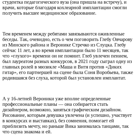
студентка педагогического вуза (она пришла на встречу), и
врачи, которые благодаря кохлеарной имплантации смогли
получить высшее медицинское образование.
Тем временем между ребятами завязываются оживленные
беседы. Так, очевидно, есть о чем поговорить Глебу Овчарову
из Минского района и Веронике Стречко из Слуцка. Глебу
сейчас 11 лет, а во время имплантации было 11 месяцев, так
что «глухого» времени он не помнит. Глеб увлечен пением,
был лауреатом разных конкурсов, в 2021 году сыграл одну из
главных ролей в мюзикле «Маша и Витя против «Диких
гитар», его партнершей на сцене была Соня Воробьева, также
родившаяся без слуха, которой был установлен имплантат.
А у 16-летней Вероники уже вполне определенные
профессиональные планы — она собирается стать
дизайнером, возможно, заняться графическим дизайном.
Рисование, которым девушка увлечена (и успешно, участвует
в конкурсах и выставках), без сомнения, помогает ей
приблизить мечту, но раньше Вика занималась танцами, так
что сцена знакома и ей.