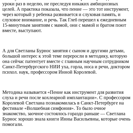
уроки раз в неделю, не преследуя никаких амбициозных
целей. А практика показала, что пение — это тот инструмент,
через который у ребенка развивается и слуховая память, и
слуховое внимание, и речь. Так Глеб перешел к ежедневным
15-минутным занятиям с мамой, они с мамой и братом поют
вместе, выступают.
А для Светланы Бурнос занятия с сыном и другими детьми,
большой интерес к этой теме переросли в методику, которую
она сейчас патентует вместе с главным научным сотрудником
Санкт-Петербургского НИИ уха, горла, носа и речи, доктором
психол. наук, профессором Инной Королевой.
Методика называется «Пение как инструмент для развития
слуха и речи после кохлеарной имплантации». С профессором
Королевой Светлана познакомилась в Санкт-Петербурге на
фестивале «Волшебная симфония». То было очное
знакомство, заочное состоялось гораздо раньше — Светлана
Бурнос хорошо знала книги Инны Васильевны, которые очень
помогали.