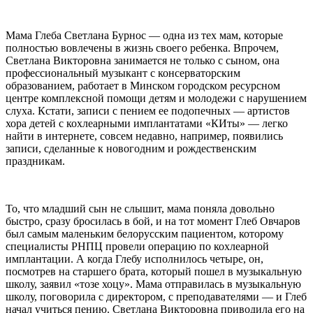
Мама Глеба Светлана Бурнос — одна из тех мам, которые
полностью вовлечены в жизнь своего ребенка. Впрочем,
Светлана Викторовна занимается не только с сыном, она
профессиональный музыкант с консерваторским
образованием, работает в Минском городском ресурсном
центре комплексной помощи детям и молодежи с нарушением
слуха. Кстати, записи с пением ее подопечных — артистов
хора детей с кохлеарными имплантатами «КИты» — легко
найти в интернете, совсем недавно, например, появились
записи, сделанные к новогодним и рождественским
праздникам.
То, что младший сын не слышит, мама поняла довольно
быстро, сразу бросилась в бой, и на тот момент Глеб Овчаров
был самым маленьким белорусским пациентом, которому
специалисты РНПЦ провели операцию по кохлеарной
имплантации. А когда Глебу исполнилось четыре, он,
посмотрев на старшего брата, который пошел в музыкальную
школу, заявил «тозе хоцу». Мама отправилась в музыкальную
школу, поговорила с директором, с преподавателями — и Глеб
начал учиться пению. Светлана Викторовна приводила его на