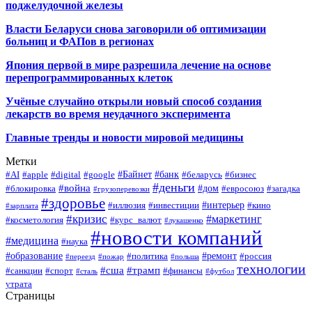
поджелудочной железы
Власти Беларуси снова заговорили об оптимизации
больниц и ФАПов в регионах
Япония первой в мире разрешила лечение на основе
перепрограммированных клеток
Учёные случайно открыли новый способ создания
лекарств во время неудачного эксперимента
Главные тренды и новости мировой медицины
Метки
#Байнет
#банк
#AI
#apple
#digital
#google
#беларусь
#бизнес
#деньги
#война
#дом
#блокировка
#евросоюз
#загадка
#грузоперевозки
#здоровье
#интерьер
#иллюзия
#инвестиции
#кино
#зарплата
#кризис
#маркетинг
#косметология
#курс_валют
#лукашенко
#новости компаний
#медицина
#наука
#образование
#ремонт
#политика
#россия
#переезд
#пожар
#польша
технологии
#сша
#трамп
#санкции
#спорт
#финансы
#сталь
#футбол
утрата
Страницы