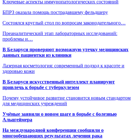
Ключевые аспекты иммунопатологических состояний
БПРЗ оказала помощь пострадавшему фельдшеру
Состоялся круглый стол по вопросам законодательного…
Преаналитический этап лабораторных исследований:
проблемы и…
В Беларуси проверяют возможную утечку медицинских
данных пациентки из клиники
Лазерная косметология: современный подход к красоте и
здоровью кожи
В Беларуси искусственный интеллект планируют
привлечь к борьбе с туберкулезом
Почему устойчивое развитие становится новым стандартом
для медицинских учреждений
Учёные заявили о новом шаге в борьбе с болезнью
Альцгеймера
На международной конференции сообщили о
многообещающих результатах лечения рака