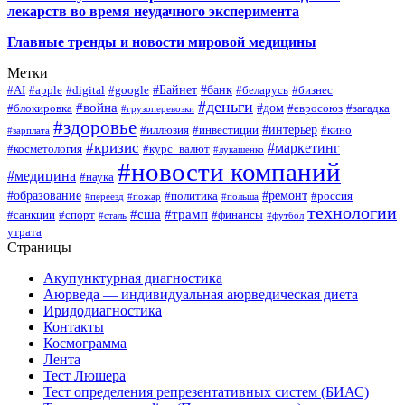
лекарств во время неудачного эксперимента
Главные тренды и новости мировой медицины
Метки
#Байнет
#банк
#AI
#apple
#digital
#google
#беларусь
#бизнес
#деньги
#война
#дом
#блокировка
#евросоюз
#загадка
#грузоперевозки
#здоровье
#интерьер
#иллюзия
#инвестиции
#кино
#зарплата
#кризис
#маркетинг
#косметология
#курс_валют
#лукашенко
#новости компаний
#медицина
#наука
#образование
#ремонт
#политика
#россия
#переезд
#пожар
#польша
технологии
#сша
#трамп
#санкции
#спорт
#финансы
#сталь
#футбол
утрата
Страницы
Акупунктурная диагностика
Аюрведа — индивидуальная аюрведическая диета
Иридодиагностика
Контакты
Космограмма
Лента
Тест Люшера
Тест определения репрезентативных систем (БИАС)