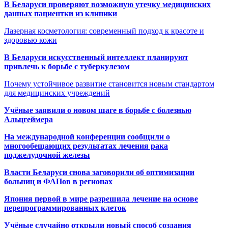
В Беларуси проверяют возможную утечку медицинских
данных пациентки из клиники
Лазерная косметология: современный подход к красоте и
здоровью кожи
В Беларуси искусственный интеллект планируют
привлечь к борьбе с туберкулезом
Почему устойчивое развитие становится новым стандартом
для медицинских учреждений
Учёные заявили о новом шаге в борьбе с болезнью
Альцгеймера
На международной конференции сообщили о
многообещающих результатах лечения рака
поджелудочной железы
Власти Беларуси снова заговорили об оптимизации
больниц и ФАПов в регионах
Япония первой в мире разрешила лечение на основе
перепрограммированных клеток
Учёные случайно открыли новый способ создания