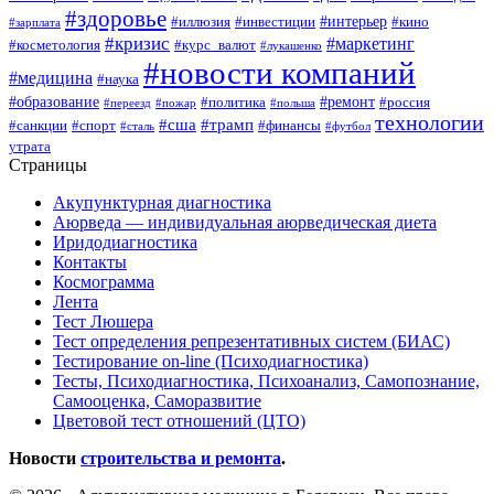
#здоровье
#интерьер
#иллюзия
#инвестиции
#кино
#зарплата
#кризис
#маркетинг
#косметология
#курс_валют
#лукашенко
#новости компаний
#медицина
#наука
#образование
#ремонт
#политика
#россия
#переезд
#пожар
#польша
технологии
#сша
#трамп
#санкции
#спорт
#финансы
#сталь
#футбол
утрата
Страницы
Акупунктурная диагностика
Аюрведа — индивидуальная аюрведическая диета
Иридодиагностика
Контакты
Космограмма
Лента
Тест Люшера
Тест определения репрезентативных систем (БИАС)
Тестирование on-line (Психодиагностика)
Тесты, Психодиагностика, Психоанализ, Самопознание,
Самооценка, Саморазвитие
Цветовой тест отношений (ЦТО)
Новости
строительства и ремонта
.