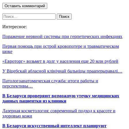
Интересное:
Поражение нервной системы при герпетических инфекциях
Первая помощь при острой кровопотере и травматическом
шоке
«Евроторг» возьмет в долг у населения еще 20 млн рублей
У Віцебскай абласной клінічнай бальніцы прааперыравалі…
Патологоанатомическая служба: итоги работы и
перспективы…
В Беларуси проверяют возможную утечку медицинских
данных пациентки из клиники
Лазерная косметология: современный подход к красоте и
здоровью кожи
В Беларуси искусственный интеллект планируют