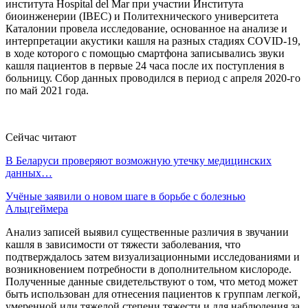
института Hospital del Mar при участии Института
биоинженерии (IBEC) и Политехнического университета
Каталонии провела исследование, основанное на анализе и
интерпретации акустики кашля на разных стадиях COVID-19,
в ходе которого с помощью смартфона записывались звуки
кашля пациентов в первые 24 часа после их поступления в
больницу. Сбор данных проводился в период с апреля 2020-го
по май 2021 года.
Сейчас читают
В Беларуси проверяют возможную утечку медицинских
данных…
Учёные заявили о новом шаге в борьбе с болезнью
Альцгеймера
Анализ записей выявил существенные различия в звучании
кашля в зависимости от тяжести заболевания, что
подтверждалось затем визуализационными исследованиями и
возникновением потребности в дополнительном кислороде.
Полученные данные свидетельствуют о том, что метод может
быть использован для отнесения пациентов к группам легкой,
умеренной или тяжелой степени тяжести и для наблюдения за