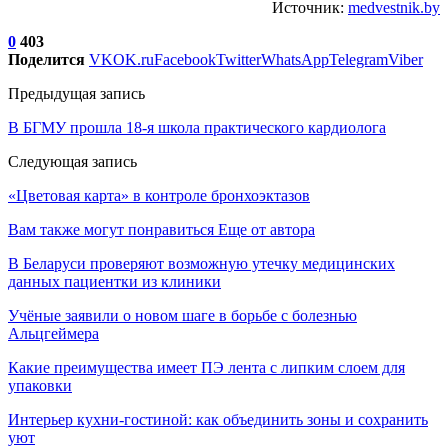
Источник:
medvestnik.by
0
403
Поделится
VK
OK.ru
Facebook
Twitter
WhatsApp
Telegram
Viber
Предыдущая запись
В БГМУ прошла 18-я школа практического кардиолога
Следующая запись
«Цветовая карта» в контроле бронхоэктазов
Вам также могут понравиться
Еще от автора
В Беларуси проверяют возможную утечку медицинских
данных пациентки из клиники
Учёные заявили о новом шаге в борьбе с болезнью
Альцгеймера
Какие преимущества имеет ПЭ лента с липким слоем для
упаковки
Интерьер кухни-гостиной: как объединить зоны и сохранить
уют