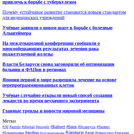
привлечь к борьбе с туберкулезом
Почему устойчивое развитие становится новым стандартом
для медицинских учреждений
Учёные заявили о новом шаге в борьбе с болезнью
Альцгеймера
На международной конференции сообщили о
многообещающих результатах лечения рака
поджелудочной железы
Власти Беларуси снова заговорили об оптимизации
больниц и ФАПов в регионах
Япония первой в мире разрешила лечение на основе
перепрограммированных клеток
Учёные случайно открыли новый способ создания
лекарств во время неудачного эксперимента
Главные тренды и новости мировой медицины
Метки
#Байнет
#банк
#AI
#apple
#digital
#google
#беларусь
#бизнес
#деньги
#война
#дом
#блокировка
#евросоюз
#загадка
#грузоперевозки