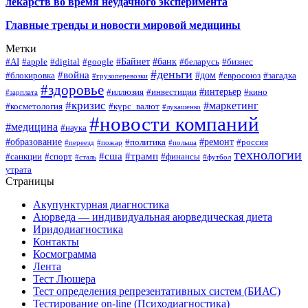
лекарств во время неудачного эксперимента
Главные тренды и новости мировой медицины
Метки
#Байнет
#банк
#AI
#apple
#digital
#google
#беларусь
#бизнес
#деньги
#война
#дом
#блокировка
#евросоюз
#загадка
#грузоперевозки
#здоровье
#интерьер
#иллюзия
#инвестиции
#кино
#зарплата
#кризис
#маркетинг
#косметология
#курс_валют
#лукашенко
#новости компаний
#медицина
#наука
#образование
#ремонт
#политика
#россия
#переезд
#пожар
#польша
технологии
#сша
#трамп
#санкции
#спорт
#финансы
#сталь
#футбол
утрата
Страницы
Акупунктурная диагностика
Аюрведа — индивидуальная аюрведическая диета
Иридодиагностика
Контакты
Космограмма
Лента
Тест Люшера
Тест определения репрезентативных систем (БИАС)
Тестирование on-line (Психодиагностика)