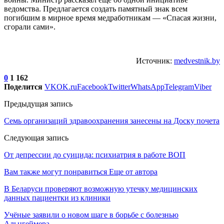
ведомства. Предлагается создать памятный знак всем
погибшим в мирное время медработникам — «Спасая жизни,
сгорали сами».
Источник:
medvestnik.by
0
1 162
Поделится
VK
OK.ru
Facebook
Twitter
WhatsApp
Telegram
Viber
Предыдущая запись
Семь организаций здравоохранения занесены на Доску почета
Следующая запись
От депрессии до суицида: психиатрия в работе ВОП
Вам также могут понравиться
Еще от автора
В Беларуси проверяют возможную утечку медицинских
данных пациентки из клиники
Учёные заявили о новом шаге в борьбе с болезнью
Альцгеймера