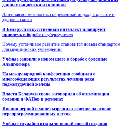
данных пациентки из клиники
Лазерная косметология: современный подход к красоте и
здоровью кожи
В Беларуси искусственный интеллект планируют
привлечь к борьбе с туберкулезом
Почему устойчивое развитие становится новым стандартом
для медицинских учреждений
Учёные заявили о новом шаге в борьбе с болезнью
Альцгеймера
На международной конференции сообщили о
многообещающих результатах лечения рака
поджелудочной железы
Власти Беларуси снова заговорили об оптимизации
больниц и ФАПов в регионах
Япония первой в мире разрешила лечение на основе
перепрограммированных клеток
Учёные случайно открыли новый способ создания