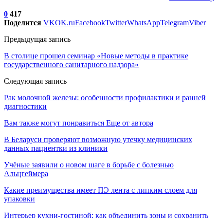
0
417
Поделится
VK
OK.ru
Facebook
Twitter
WhatsApp
Telegram
Viber
Предыдущая запись
В столице прошел семинар «Новые методы в практике
государственного санитарного надзора»
Следующая запись
Рак молочной железы: особенности профилактики и ранней
диагностики
Вам также могут понравиться
Еще от автора
В Беларуси проверяют возможную утечку медицинских
данных пациентки из клиники
Учёные заявили о новом шаге в борьбе с болезнью
Альцгеймера
Какие преимущества имеет ПЭ лента с липким слоем для
упаковки
Интерьер кухни-гостиной: как объединить зоны и сохранить