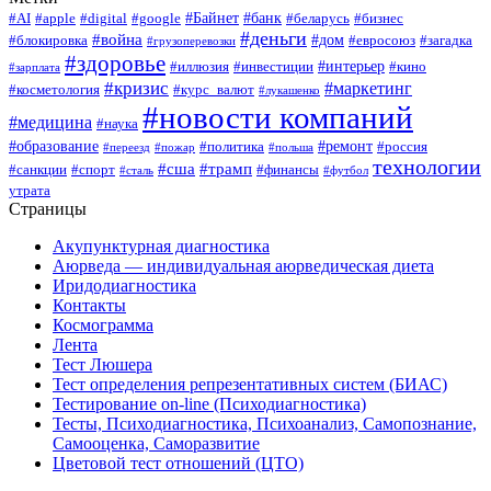
#Байнет
#банк
#AI
#apple
#digital
#google
#беларусь
#бизнес
#деньги
#война
#дом
#блокировка
#евросоюз
#загадка
#грузоперевозки
#здоровье
#интерьер
#иллюзия
#инвестиции
#кино
#зарплата
#кризис
#маркетинг
#косметология
#курс_валют
#лукашенко
#новости компаний
#медицина
#наука
#образование
#ремонт
#политика
#россия
#переезд
#пожар
#польша
технологии
#сша
#трамп
#санкции
#спорт
#финансы
#сталь
#футбол
утрата
Страницы
Акупунктурная диагностика
Аюрведа — индивидуальная аюрведическая диета
Иридодиагностика
Контакты
Космограмма
Лента
Тест Люшера
Тест определения репрезентативных систем (БИАС)
Тестирование on-line (Психодиагностика)
Тесты, Психодиагностика, Психоанализ, Самопознание,
Самооценка, Саморазвитие
Цветовой тест отношений (ЦТО)