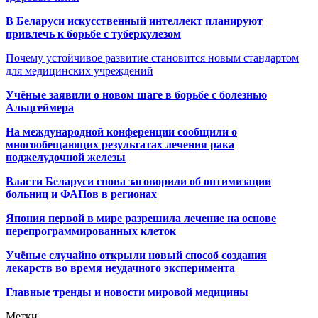
В Беларуси искусственный интеллект планируют
привлечь к борьбе с туберкулезом
Почему устойчивое развитие становится новым стандартом
для медицинских учреждений
Учёные заявили о новом шаге в борьбе с болезнью
Альцгеймера
На международной конференции сообщили о
многообещающих результатах лечения рака
поджелудочной железы
Власти Беларуси снова заговорили об оптимизации
больниц и ФАПов в регионах
Япония первой в мире разрешила лечение на основе
перепрограммированных клеток
Учёные случайно открыли новый способ создания
лекарств во время неудачного эксперимента
Главные тренды и новости мировой медицины
Метки