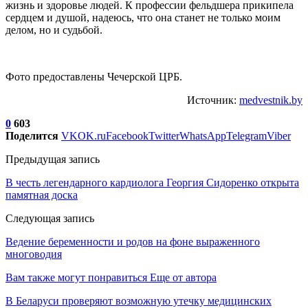
жизнь и здоровье людей. К профессии фельдшера прикипела
сердцем и душой, надеюсь, что она станет не только моим
делом, но и судьбой.
Фото предоставлены Чечерской ЦРБ.
Источник:
medvestnik.by
0
603
Поделится
VK
OK.ru
Facebook
Twitter
WhatsApp
Telegram
Viber
Предыдущая запись
В честь легендарного кардиолога Георгия Сидоренко открыта
памятная доска
Следующая запись
Ведение беременности и родов на фоне выраженного
многоводия
Вам также могут понравиться
Еще от автора
В Беларуси проверяют возможную утечку медицинских