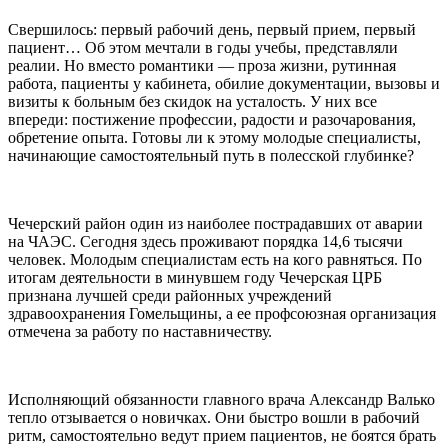
Свершилось: первый рабочий день, первый прием, первый
пациент… Об этом мечтали в годы учебы, представляли
реалии. Но вместо романтики — проза жизни, рутинная
работа, пациенты у кабинета, обилие документации, вызовы и
визиты к больным без скидок на усталость. У них все
впереди: постижение профессии, радости и разочарования,
обретение опыта. Готовы ли к этому молодые специалисты,
начинающие самостоятельный путь в полесской глубинке?
Чечерский район один из наиболее пострадавших от аварии
на ЧАЭС. Сегодня здесь проживают порядка 14,6 тысячи
человек. Молодым специалистам есть на кого равняться. По
итогам деятельности в минувшем году Чечерская ЦРБ
признана лучшей среди районных учреждений
здравоохранения Гомельщины, а ее профсоюзная организация
отмечена за работу по наставничеству.
Исполняющий обязанности главного врача Александр Валько
тепло отзывается о новичках. Они быстро вошли в рабочий
ритм, самостоятельно ведут прием пациентов, не боятся брать