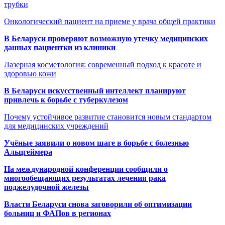
трубки
Онкологический пациент на приеме у врача общей практики
В Беларуси проверяют возможную утечку медицинских
данных пациентки из клиники
Лазерная косметология: современный подход к красоте и
здоровью кожи
В Беларуси искусственный интеллект планируют
привлечь к борьбе с туберкулезом
Почему устойчивое развитие становится новым стандартом
для медицинских учреждений
Учёные заявили о новом шаге в борьбе с болезнью
Альцгеймера
На международной конференции сообщили о
многообещающих результатах лечения рака
поджелудочной железы
Власти Беларуси снова заговорили об оптимизации
больниц и ФАПов в регионах