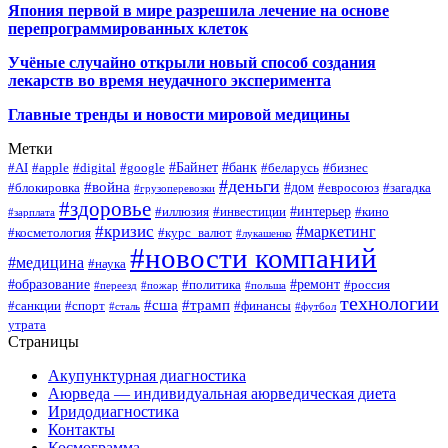
Япония первой в мире разрешила лечение на основе
перепрограммированных клеток
Учёные случайно открыли новый способ создания
лекарств во время неудачного эксперимента
Главные тренды и новости мировой медицины
Метки
#Байнет
#банк
#AI
#apple
#digital
#google
#беларусь
#бизнес
#деньги
#война
#дом
#блокировка
#евросоюз
#загадка
#грузоперевозки
#здоровье
#интерьер
#иллюзия
#инвестиции
#кино
#зарплата
#кризис
#маркетинг
#косметология
#курс_валют
#лукашенко
#новости компаний
#медицина
#наука
#образование
#ремонт
#политика
#россия
#переезд
#пожар
#польша
технологии
#сша
#трамп
#санкции
#спорт
#финансы
#сталь
#футбол
утрата
Страницы
Акупунктурная диагностика
Аюрведа — индивидуальная аюрведическая диета
Иридодиагностика
Контакты
Космограмма