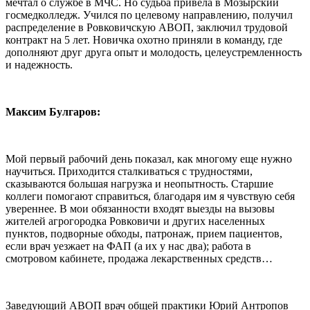
мечтал о службе в МЧС. Но судьба привела в Мозырский
госмедколледж. Учился по целевому направлению, получил
распределение в Ровковичскую АВОП, заключил трудовой
контракт на 5 лет. Новичка охотно приняли в команду, где
дополняют друг друга опыт и молодость, целеустремленность
и надежность.
Максим Булгаров:
Мой первый рабочий день показал, как многому еще нужно
научиться. Приходится сталкиваться с трудностями,
сказываются большая нагрузка и неопытность. Старшие
коллеги помогают справиться, благодаря им я чувствую себя
увереннее. В мои обязанности входят выезды на вызовы
жителей агрогородка Ровковичи и других населенных
пунктов, подворные обходы, патронаж, прием пациентов,
если врач уезжает на ФАП (а их у нас два); работа в
смотровом кабинете, продажа лекарственных средств…
Заведующий АВОП врач общей практики Юрий Антропов