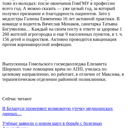
тоже из молодых: после окончания ГомГМУ в профессии
всего год. А можно сказать — уже целый год, за который
получил признание и благодарность пациентов. Зато у
медсестры Галины Евмененко 16 лет активной практики. В
команде и водитель Вячеслав Минаков, санитарка Татьяна
Богумилова… Каждый на своем посту в ответе за здоровье 1
260 жителей агрогородка и еще 9 населенных пунктов, в т. ч.
156 детей и подростков. Активно проводится вакцинация
против коронавирусной инфекции.
Выпускница Гомельского госмедколледжа Елизавета
Широких тоже помощник врача по АПП, училась по
целевому направлению, но работает, в отличие от Максима, в
терапевтическом отделении районной поликлиники.
Сейчас читают
В Беларуси проверяют возможную утечку медицинских
данных…
Учёные заявили о новом шаге в борьбе с болезнью