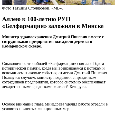
Фото Татьяны Столяровой, «МВ».
Аллею к 100-летию РУП
«Белфармация» заложили в Минске
Министр здравоохранения Дмитрий Пиневич вместе с
сотрудниками предприятия высадили деревья в
Комаровском сквере.
Символично, что юбилей «Бел­фармации» совпал с Годом
исто­рической памяти, когда мы возвращаемся к истокам и
вспо­минаем знаковые события, отме­тил Дмитрий Пиневич.
Пользу­ясь случаем, министр поздравил с праздником
сотрудников пред­приятия, которое системно обес­печивает
лекарственными сред­ствами жителей Беларуси.
Особое внимание глава Мин­здрава уделил работе отрасли в
условиях принятых санкцион­ных мер.