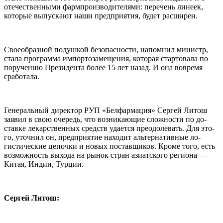
оте­чественными фармпроизводите­лями: перечень линеек,
которые выпускают наши предприятия, будет расширен.
Своеобразной подушкой безопасности, напомнил ми­нистр,
стала программа импор­тозамещения, которая старто­вала по
поручению Президента более 15 лет назад. И она вовре­мя
сработала.
Генеральный директор РУП «Белфармация» Сергей Литош
заявил в свою очередь, что воз­никающие сложности по до­
ставке лекарственных средств удается преодолевать. Для это­
го, уточнил он, предприятие находит альтернативные ло­
гистические цепочки и новых поставщиков. Кроме того, есть
возможность выхода на рынок стран азиатского региона —
Ки­тая, Индии, Турции.
Сергей Литош: