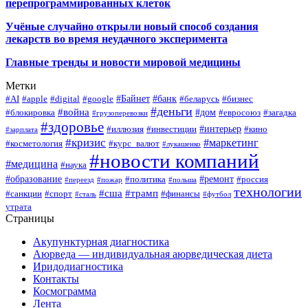
перепрограммированных клеток
Учёные случайно открыли новый способ создания
лекарств во время неудачного эксперимента
Главные тренды и новости мировой медицины
Метки
#Байнет
#банк
#AI
#apple
#digital
#google
#беларусь
#бизнес
#деньги
#война
#дом
#блокировка
#евросоюз
#загадка
#грузоперевозки
#здоровье
#интерьер
#иллюзия
#инвестиции
#кино
#зарплата
#кризис
#маркетинг
#косметология
#курс_валют
#лукашенко
#новости компаний
#медицина
#наука
#образование
#ремонт
#политика
#россия
#переезд
#пожар
#польша
технологии
#сша
#трамп
#санкции
#спорт
#финансы
#сталь
#футбол
утрата
Страницы
Акупунктурная диагностика
Аюрведа — индивидуальная аюрведическая диета
Иридодиагностика
Контакты
Космограмма
Лента