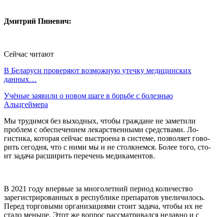
Дмитрий Пиневич:
Сейчас читают
В Беларуси проверяют возможную утечку медицинских
данных…
Учёные заявили о новом шаге в борьбе с болезнью
Альцгеймера
Мы трудимся без выход­ных, чтобы граждане не заме­тили
проблем с обеспечением лекарственными средствами. Ло­
гистика, которая сейчас выстро­ена в системе, позволяет гово­
рить сегодня, что с ними мы и не столкнемся. Более того, сто­
ит задача расширить перечень медикаментов.
В 2021 году впер­вые за многолетний период ко­личество
зарегистрированных в республике препаратов увеличи­лось.
Перед торговыми органи­зациями стоит задача, чтобы их не
стало меньше. Этот же вопрос рассматривался недавно и с