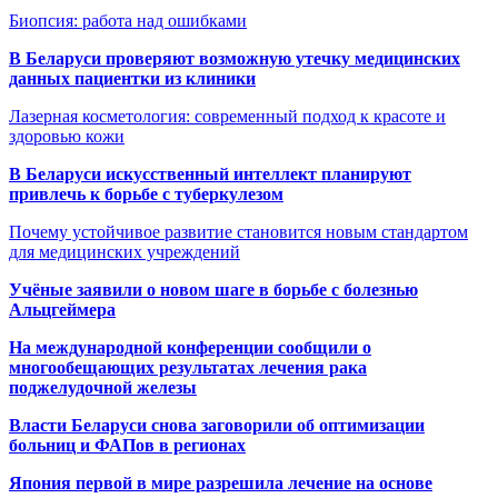
Биопсия: работа над ошибками
В Беларуси проверяют возможную утечку медицинских
данных пациентки из клиники
Лазерная косметология: современный подход к красоте и
здоровью кожи
В Беларуси искусственный интеллект планируют
привлечь к борьбе с туберкулезом
Почему устойчивое развитие становится новым стандартом
для медицинских учреждений
Учёные заявили о новом шаге в борьбе с болезнью
Альцгеймера
На международной конференции сообщили о
многообещающих результатах лечения рака
поджелудочной железы
Власти Беларуси снова заговорили об оптимизации
больниц и ФАПов в регионах
Япония первой в мире разрешила лечение на основе