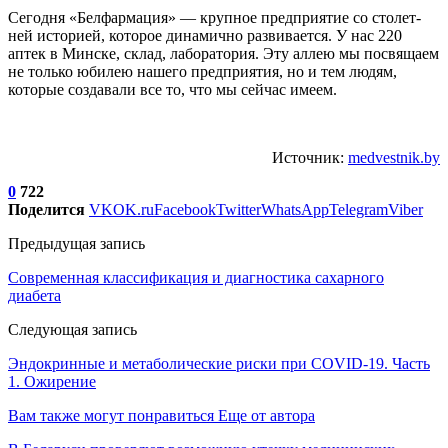
Сегодня «Белфармация» — крупное предприятие со столет­
ней историей, которое динамич­но развивается. У нас 220
аптек в Минске, склад, лаборатория. Эту аллею мы посвящаем
не только юбилею нашего предприятия, но и тем людям,
которые создавали все то, что мы сейчас имеем.
Источник:
medvestnik.by
0
722
Поделится
VK
OK.ru
Facebook
Twitter
WhatsApp
Telegram
Viber
Предыдущая запись
Современная классификация и диагностика сахарного
диабета
Следующая запись
Эндокринные и метаболические риски при COVID-19. Часть
1. Ожирение
Вам также могут понравиться
Еще от автора