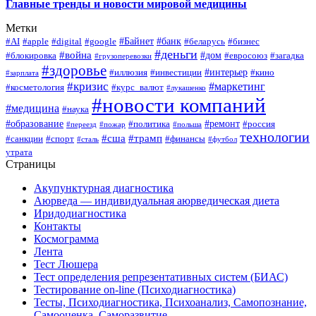
Главные тренды и новости мировой медицины
Метки
#Байнет
#банк
#AI
#apple
#digital
#google
#беларусь
#бизнес
#деньги
#война
#дом
#блокировка
#евросоюз
#загадка
#грузоперевозки
#здоровье
#интерьер
#иллюзия
#инвестиции
#кино
#зарплата
#кризис
#маркетинг
#косметология
#курс_валют
#лукашенко
#новости компаний
#медицина
#наука
#образование
#ремонт
#политика
#россия
#переезд
#пожар
#польша
технологии
#сша
#трамп
#санкции
#спорт
#финансы
#сталь
#футбол
утрата
Страницы
Акупунктурная диагностика
Аюрведа — индивидуальная аюрведическая диета
Иридодиагностика
Контакты
Космограмма
Лента
Тест Люшера
Тест определения репрезентативных систем (БИАС)
Тестирование on-line (Психодиагностика)
Тесты, Психодиагностика, Психоанализ, Самопознание,
Самооценка, Саморазвитие