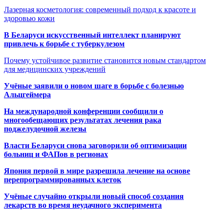
Лазерная косметология: современный подход к красоте и
здоровью кожи
В Беларуси искусственный интеллект планируют
привлечь к борьбе с туберкулезом
Почему устойчивое развитие становится новым стандартом
для медицинских учреждений
Учёные заявили о новом шаге в борьбе с болезнью
Альцгеймера
На международной конференции сообщили о
многообещающих результатах лечения рака
поджелудочной железы
Власти Беларуси снова заговорили об оптимизации
больниц и ФАПов в регионах
Япония первой в мире разрешила лечение на основе
перепрограммированных клеток
Учёные случайно открыли новый способ создания
лекарств во время неудачного эксперимента